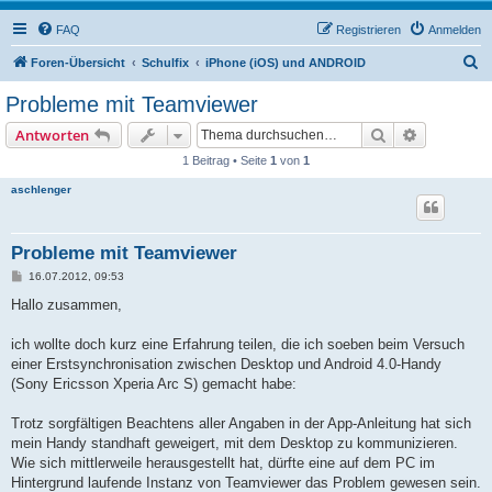
FAQ
Registrieren
Anmelden
S
Foren-Übersicht
Schulfix
iPhone (iOS) und ANDROID
u
Probleme mit Teamviewer
c
Suche
Erweiterte
Antworten
h
1 Beitrag • Seite
1
von
1
e
aschlenger
Probleme mit Teamviewer
B
16.07.2012, 09:53
e
i
Hallo zusammen,
t
r
a
ich wollte doch kurz eine Erfahrung teilen, die ich soeben beim Versuch
g
einer Erstsynchronisation zwischen Desktop und Android 4.0-Handy
(Sony Ericsson Xperia Arc S) gemacht habe:
Trotz sorgfältigen Beachtens aller Angaben in der App-Anleitung hat sich
mein Handy standhaft geweigert, mit dem Desktop zu kommunizieren.
Wie sich mittlerweile herausgestellt hat, dürfte eine auf dem PC im
Hintergrund laufende Instanz von Teamviewer das Problem gewesen sein.