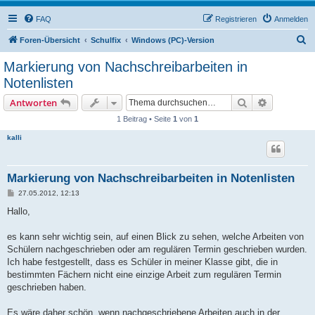
FAQ
Registrieren
Anmelden
S
Foren-Übersicht
Schulfix
Windows (PC)-Version
u
Markierung von Nachschreibarbeiten in
c
Notenlisten
h
Suche
Erweiterte
Antworten
e
1 Beitrag • Seite
1
von
1
kalli
Markierung von Nachschreibarbeiten in Notenlisten
B
27.05.2012, 12:13
e
i
Hallo,
t
r
a
es kann sehr wichtig sein, auf einen Blick zu sehen, welche Arbeiten von
g
Schülern nachgeschrieben oder am regulären Termin geschrieben wurden.
Ich habe festgestellt, dass es Schüler in meiner Klasse gibt, die in
bestimmten Fächern nicht eine einzige Arbeit zum regulären Termin
geschrieben haben.
Es wäre daher schön, wenn nachgeschriebene Arbeiten auch in der