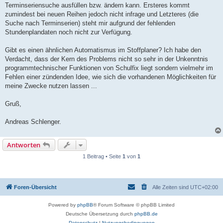
Terminseriensuche ausfüllen bzw. ändern kann. Ersteres kommt
zumindest bei neuen Reihen jedoch nicht infrage und Letzteres (die
Suche nach Terminserien) steht mir aufgrund der fehlenden
Stundenplandaten noch nicht zur Verfügung.
Gibt es einen ähnlichen Automatismus im Stoffplaner? Ich habe den
Verdacht, dass der Kern des Problems nicht so sehr in der Unkenntnis
programmtechnischer Funktionen von Schulfix liegt sondern vielmehr im
Fehlen einer zündenden Idee, wie sich die vorhandenen Möglichkeiten für
meine Zwecke nutzen lassen ...
Gruß,
Andreas Schlenger.
Antworten
1 Beitrag • Seite
1
von
1
Foren-Übersicht
Alle Zeiten sind
UTC+02:00
Powered by
phpBB
® Forum Software © phpBB Limited
Deutsche Übersetzung durch
phpBB.de
Datenschutz
|
Nutzungsbedingungen