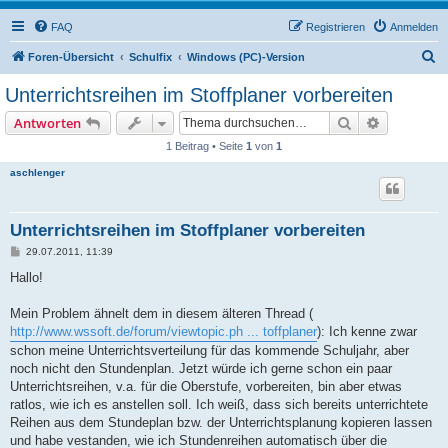
FAQ
Registrieren
Anmelden
S
Foren-Übersicht
Schulfix
Windows (PC)-Version
u
Unterrichtsreihen im Stoffplaner vorbereiten
c
Suche
Erweiterte
Antworten
h
1 Beitrag • Seite
1
von
1
e
aschlenger
Unterrichtsreihen im Stoffplaner vorbereiten
B
29.07.2011, 11:39
e
i
Hallo!
t
r
a
Mein Problem ähnelt dem in diesem älteren Thread (
g
http://www.wssoft.de/forum/viewtopic.ph ... toffplaner
): Ich kenne zwar
schon meine Unterrichtsverteilung für das kommende Schuljahr, aber
noch nicht den Stundenplan. Jetzt würde ich gerne schon ein paar
Unterrichtsreihen, v.a. für die Oberstufe, vorbereiten, bin aber etwas
ratlos, wie ich es anstellen soll. Ich weiß, dass sich bereits unterrichtete
Reihen aus dem Stundeplan bzw. der Unterrichtsplanung kopieren lassen
und habe vestanden, wie ich Stundenreihen automatisch über die