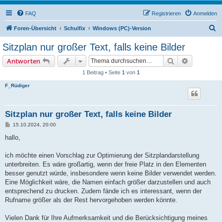
FAQ
Registrieren
Anmelden
S
Foren-Übersicht
Schulfix
Windows (PC)-Version
u
Sitzplan nur großer Text, falls keine Bilder
c
Suche
Erweiterte
Antworten
h
1 Beitrag • Seite
1
von
1
e
F_Rüdiger
Sitzplan nur großer Text, falls keine Bilder
B
15.10.2024, 20:00
e
i
hallo,
t
r
a
ich möchte einen Vorschlag zur Optimierung der Sitzplandarstellung
g
unterbreiten. Es wäre großartig, wenn der freie Platz in den Elementen
besser genutzt würde, insbesondere wenn keine Bilder verwendet werden.
Eine Möglichkeit wäre, die Namen einfach größer darzustellen und auch
entsprechend zu drucken. Zudem fände ich es interessant, wenn der
Rufname größer als der Rest hervorgehoben werden könnte.
Vielen Dank für Ihre Aufmerksamkeit und die Berücksichtigung meines