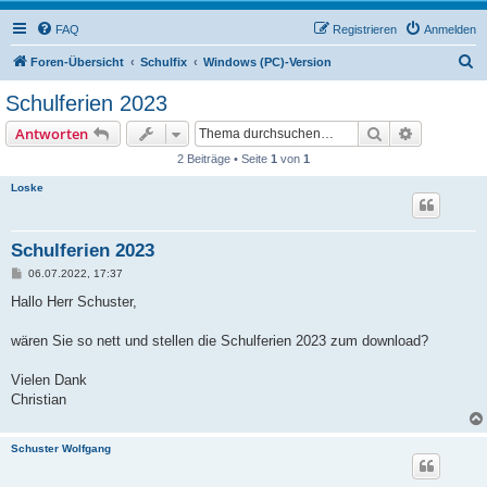
FAQ
Registrieren
Anmelden
S
Foren-Übersicht
Schulfix
Windows (PC)-Version
u
Schulferien 2023
c
Suche
Erweiterte
Antworten
h
2 Beiträge • Seite
1
von
1
e
Loske
Schulferien 2023
B
06.07.2022, 17:37
e
i
Hallo Herr Schuster,
t
r
a
wären Sie so nett und stellen die Schulferien 2023 zum download?
g
Vielen Dank
Christian
Schuster Wolfgang