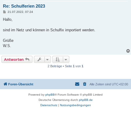
Re: Schulferien 2023
B
21.07.2022, 07:24
e
i
Hallo,
t
r
a
sind im Netz und können in Schulfix importiert werden.
g
Grüße
W.S.
Antworten
2 Beiträge • Seite
1
von
1
Foren-Übersicht
Alle Zeiten sind
UTC+02:00
Powered by
phpBB
® Forum Software © phpBB Limited
Deutsche Übersetzung durch
phpBB.de
Datenschutz
|
Nutzungsbedingungen