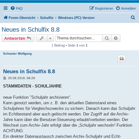
FAQ
Registrieren
Anmelden
S
Foren-Übersicht
Schulfix
Windows (PC)-Version
u
Neues in Schulfix 8.8
c
Suche
Erweiterte
Antworten
h
1 Beitrag • Seite
1
von
1
e
Schuster Wolfgang
Neues in Schulfix 8.8
B
20.08.2019, 08:29
e
i
STAMMDATEN - SCHULJAHRE
t
r
a
neue Funktion "Schuljahr archivieren“.
g
Kann genutzt werden, um z. B. den aktuellen Datenstand eines
Schuljahres für Vergleichszwecke zu sichern. Danach kann das Schuljahr
im Echtbestand aber auch gelöscht werden. Der Zugriff auf die Archiv-
Jahre kann über die Benutzer-Steuerung erlaubt/verboten werden. Der
Wechsel zum Archiv-Jahr erfolgt über die „Schuljahr wechseln“-Funktion
ACHTUNG:
Ein direkter Datenaustausch zwischen Archiv-Schuljahr und Echt-