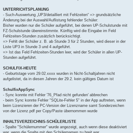
UNTERRICHTSPLANUNG
- Such-Auswertung „UP3/detailliert mit Fehlzeiten“ => grundsätzliche
Änderung bei der Auswahl/Auflistung fehlender Schüler:
Bisher wurden nur die Schüler aufgeführt, bei denen UP-Schulstunde mit
FZ-Schulstunde übereinstimmte. Künftig wird die Eingabe im Feld
Fehlzeiten-Stunden zusätzlich berücksichtigt.
=> Fehlt der Schüler z. B. ab Stunde 3 für 2 Stunden, wird dieser in der
Liste UP3 in Stunde 3 und 4 aufgeführt.
=> Ist das Feld Fehlzeiten-Stunden leer, wird der Schüler in allen UP-
Stunden aufgeführt.
SCHULFIX-HEUTE
- Geburtstage vom 29.02.xxxx wurden in Nicht-Schaltjahren nicht
aufgelistet, da in diesen Jahren der 29.2. kein gültiges Datum ist
SchulfixAppSync
- Sync konnte mit Fehler '76_Pfad nicht gefunden' abbrechen
- beim Sync konnte Fehler "SQLite-Fehler 5" in der App auftreten, wenn
beim Lizenzieren der PC-Version der Lizenzname samt Sonderzeichen
von der Lizenz.pdf per Copy/Paste übernommen wurde
INHALTSVERZEICHNIS-SCHÜLERLISTE
- Spalte "Schülernummer" wurde angezeigt, auch wenn diese deaktiviert
war, wenn die Spalte mit den Schülernamen zu breit war