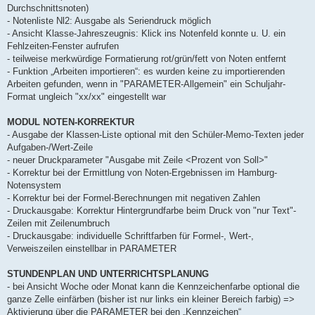
Durchschnittsnoten)
- Notenliste Nl2: Ausgabe als Seriendruck möglich
- Ansicht Klasse-Jahreszeugnis: Klick ins Notenfeld konnte u. U. ein
Fehlzeiten-Fenster aufrufen
- teilweise merkwürdige Formatierung rot/grün/fett von Noten entfernt
- Funktion „Arbeiten importieren“: es wurden keine zu importierenden
Arbeiten gefunden, wenn in "PARAMETER-Allgemein" ein Schuljahr-
Format ungleich "xx/xx" eingestellt war
MODUL NOTEN-KORREKTUR
- Ausgabe der Klassen-Liste optional mit den Schüler-Memo-Texten jeder
Aufgaben-/Wert-Zeile
- neuer Druckparameter "Ausgabe mit Zeile <Prozent von Soll>"
- Korrektur bei der Ermittlung von Noten-Ergebnissen im Hamburg-
Notensystem
- Korrektur bei der Formel-Berechnungen mit negativen Zahlen
- Druckausgabe: Korrektur Hintergrundfarbe beim Druck von "nur Text"-
Zeilen mit Zeilenumbruch
- Druckausgabe: individuelle Schriftfarben für Formel-, Wert-,
Verweiszeilen einstellbar in PARAMETER
STUNDENPLAN UND UNTERRICHTSPLANUNG
- bei Ansicht Woche oder Monat kann die Kennzeichenfarbe optional die
ganze Zelle einfärben (bisher ist nur links ein kleiner Bereich farbig) =>
Aktivierung über die PARAMETER bei den „Kennzeichen“