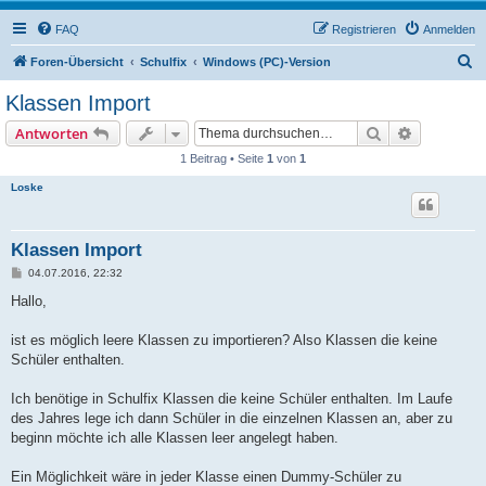
FAQ
Registrieren
Anmelden
S
Foren-Übersicht
Schulfix
Windows (PC)-Version
u
Klassen Import
c
Suche
Erweiterte
Antworten
h
1 Beitrag • Seite
1
von
1
e
Loske
Klassen Import
B
04.07.2016, 22:32
e
i
Hallo,
t
r
a
ist es möglich leere Klassen zu importieren? Also Klassen die keine
g
Schüler enthalten.
Ich benötige in Schulfix Klassen die keine Schüler enthalten. Im Laufe
des Jahres lege ich dann Schüler in die einzelnen Klassen an, aber zu
beginn möchte ich alle Klassen leer angelegt haben.
Ein Möglichkeit wäre in jeder Klasse einen Dummy-Schüler zu