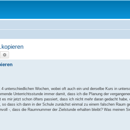
.kopieren
Suche
Erweiterte Suche
pieren
mit 4 unterschiedlichen Wochen, wobei oft auch ein und derselbe Kurs in unte
kommende Unterrichtsstunde immer damit, dass ich die Planung der vergangene
s mir jetzt schon öfters passiert, dass ich nicht mehr daran gedacht habe, 
 so dass ich dann in der Schule zunächst einmal zu einem falschen Raum g
nnvoll -, dass die Raumnummer der Zielstunde erhalten bleibt? Was meinen Sie