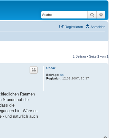
Suche
Erweiterte Suche
Registrieren
Anmelden
1 Beitrag • Seite
1
von
1
Oscar
Beiträge:
44
Registriert:
12.01.2007, 15:37
rschiedlichen Räumen
n Stunde auf die
dass die
egangen bin. Wäre es
 - und natürlich auch