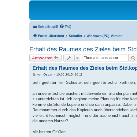
Schnellzugriff
FAQ
Foren-Übersicht
Schulfix
Windows (PC)-Version
Erhalt des Raumes des Zieles beim Std
Antworten
Erhalt des Raumes des Zieles beim Std.ko
B
von
Oscar
»
10.09.2015, 20:11
e
i
Sehr geehrter Herr Schuster, sehr geehrte SchulfixerInnen,
t
r
a
an unserer Schule existiert mittlerweile ein Stundenplan 
g
zu unterrichten ist. Ich beginne meine Planung für eine 
kommende Stunde kopiere und sie dann anpasse. Dabei ist e
Raumnummer durch das Kopieren auch überschrieben wird,
vielleicht technisch möglich - und der Sache nicht auch si
die anderen Nutzer?
Mit besten Grüßen