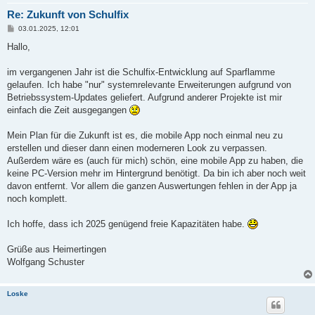
Re: Zukunft von Schulfix
B
03.01.2025, 12:01
e
i
Hallo,
t
r
a
im vergangenen Jahr ist die Schulfix-Entwicklung auf Sparflamme
g
gelaufen. Ich habe "nur" systemrelevante Erweiterungen aufgrund von
Betriebssystem-Updates geliefert. Aufgrund anderer Projekte ist mir
einfach die Zeit ausgegangen
Mein Plan für die Zukunft ist es, die mobile App noch einmal neu zu
erstellen und dieser dann einen moderneren Look zu verpassen.
Außerdem wäre es (auch für mich) schön, eine mobile App zu haben, die
keine PC-Version mehr im Hintergrund benötigt. Da bin ich aber noch weit
davon entfernt. Vor allem die ganzen Auswertungen fehlen in der App ja
noch komplett.
Ich hoffe, dass ich 2025 genügend freie Kapazitäten habe.
Grüße aus Heimertingen
Wolfgang Schuster
Loske