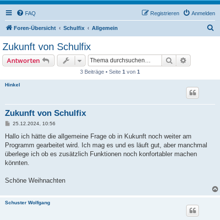
FAQ
Registrieren
Anmelden
S
Foren-Übersicht
Schulfix
Allgemein
u
Zukunft von Schulfix
c
Suche
Erweiterte
Antworten
h
3 Beiträge • Seite
1
von
1
e
Hinkel
Zukunft von Schulfix
B
25.12.2024, 10:56
e
i
Hallo ich hätte die allgemeine Frage ob in Kukunft noch weiter am
t
Programm gearbeitet wird. Ich mag es und es läuft gut, aber manchmal
r
a
überlege ich ob es zusätzlich Funktionen noch konfortabler machen
g
könnten.
Schöne Weihnachten
Schuster Wolfgang