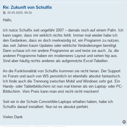
Re: Zukunft von Schulfix
B
20.05.2025, 09:32
e
i
Hallo,
t
r
a
ich nutze Schulfix seit ungefähr 2007 – damals noch auf einem Palm. Ich
g
kann sagen, dass mir wirklich nichts fehlt. Immer mal wieder habe ich
den Gedanken, dass es doch merkwürdig ist, ein Programm zu nutzen,
das seit Jahren kaum Updates oder wirkliche Veränderungen benötigt.
Dann schaue ich mir andere Programme an und teste sie auch. Ja, die
anderen Programme haben ein moderneres Layout und sehen hip aus.
Sind aber häufig nichts anderes als aufgemotzte Excel-Tabellen.
An die Funktionalität von Schulfix kommen sie nicht heran. Der Support
im Forum und auch von WS persönlich ist ebenfalls absolut fantastisch.
Ich finde auch die Trennung zwischen Mobil und Windows sehr gut. Ein
Handy- oder Tabletbildschirm ist nun mal kleiner als ein Laptop- oder PC-
Bildschirm. Vom Preis kann man erst recht nicht meckern!
Seit wir in der Schule Convertible-Laptops erhalten haben, habe ich
Schulfix darauf installiert. Nun ist es absolut perfekt.
Vielen Dank