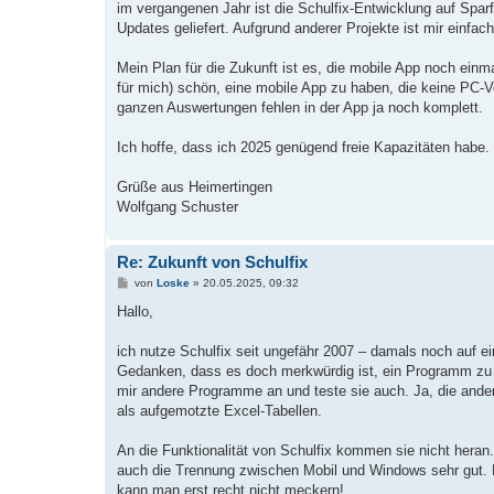
a
im vergangenen Jahr ist die Schulfix-Entwicklung auf Spa
g
Updates geliefert. Aufgrund anderer Projekte ist mir einfa
Mein Plan für die Zukunft ist es, die mobile App noch ei
für mich) schön, eine mobile App zu haben, die keine PC-Ve
ganzen Auswertungen fehlen in der App ja noch komplett.
Ich hoffe, dass ich 2025 genügend freie Kapazitäten habe.
Grüße aus Heimertingen
Wolfgang Schuster
Re: Zukunft von Schulfix
B
von
Loske
»
20.05.2025, 09:32
e
i
Hallo,
t
r
a
ich nutze Schulfix seit ungefähr 2007 – damals noch auf e
g
Gedanken, dass es doch merkwürdig ist, ein Programm zu 
mir andere Programme an und teste sie auch. Ja, die and
als aufgemotzte Excel-Tabellen.
An die Funktionalität von Schulfix kommen sie nicht heran.
auch die Trennung zwischen Mobil und Windows sehr gut. Ei
kann man erst recht nicht meckern!