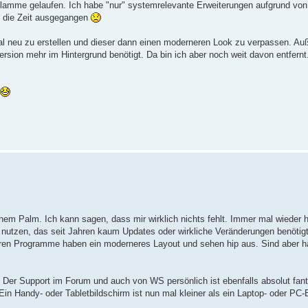
rflamme gelaufen. Ich habe "nur" systemrelevante Erweiterungen aufgrund vo
ch die Zeit ausgegangen
nmal neu zu erstellen und dieser dann einen moderneren Look zu verpassen. A
rsion mehr im Hintergrund benötigt. Da bin ich aber noch weit davon entfernt.
inem Palm. Ich kann sagen, dass mir wirklich nichts fehlt. Immer mal wieder 
nutzen, das seit Jahren kaum Updates oder wirkliche Veränderungen benötig
eren Programme haben ein moderneres Layout und sehen hip aus. Sind aber hä
 Der Support im Forum und auch von WS persönlich ist ebenfalls absolut fanta
n Handy- oder Tabletbildschirm ist nun mal kleiner als ein Laptop- oder PC-