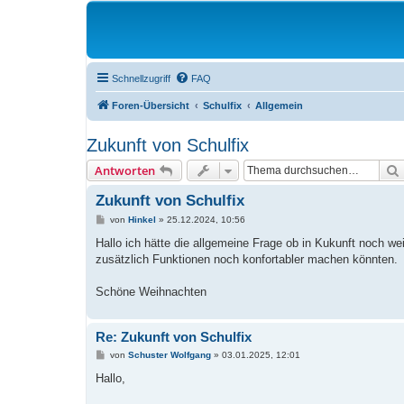
Schnellzugriff
FAQ
Foren-Übersicht
Schulfix
Allgemein
Zukunft von Schulfix
Antworten
Zukunft von Schulfix
B
von
Hinkel
»
25.12.2024, 10:56
e
i
Hallo ich hätte die allgemeine Frage ob in Kukunft noch w
t
zusätzlich Funktionen noch konfortabler machen könnten.
r
a
g
Schöne Weihnachten
Re: Zukunft von Schulfix
B
von
Schuster Wolfgang
»
03.01.2025, 12:01
e
i
Hallo,
t
r