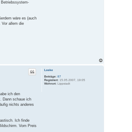
n Betriebssystem-
ußerdem wäre es (auch
 Vor allem die
N
a
c
Loske
h
o
Beiträge:
87
Registriert:
15.05.2007, 19:05
b
Wohnort:
Lippstadt
e
n
habe ich den
t. Dann schaue ich
ufig nichts anderes
stisch. Ich finde
Bildschirm. Vom Preis