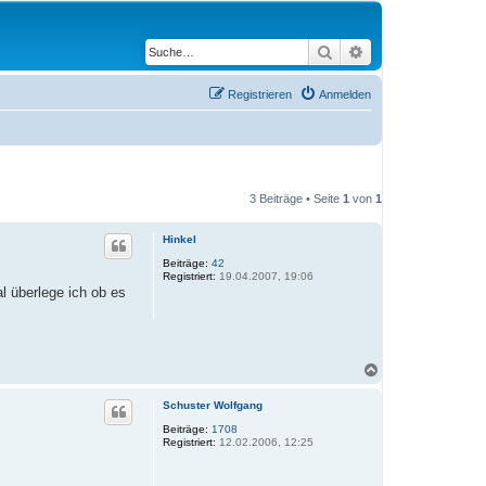
Suche
Erweiterte Suche
Registrieren
Anmelden
3 Beiträge • Seite
1
von
1
Hinkel
Beiträge:
42
Registriert:
19.04.2007, 19:06
l überlege ich ob es
N
a
c
Schuster Wolfgang
h
o
Beiträge:
1708
Registriert:
12.02.2006, 12:25
b
e
n