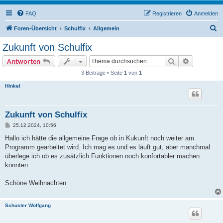
FAQ
Registrieren
Anmelden
S
Foren-Übersicht
Schulfix
Allgemein
u
Zukunft von Schulfix
c
Suche
Erweiterte
Antworten
h
3 Beiträge • Seite
1
von
1
e
Hinkel
Zukunft von Schulfix
B
25.12.2024, 10:56
e
i
Hallo ich hätte die allgemeine Frage ob in Kukunft noch weiter am
t
Programm gearbeitet wird. Ich mag es und es läuft gut, aber manchmal
r
a
überlege ich ob es zusätzlich Funktionen noch konfortabler machen
g
könnten.
Schöne Weihnachten
Schuster Wolfgang