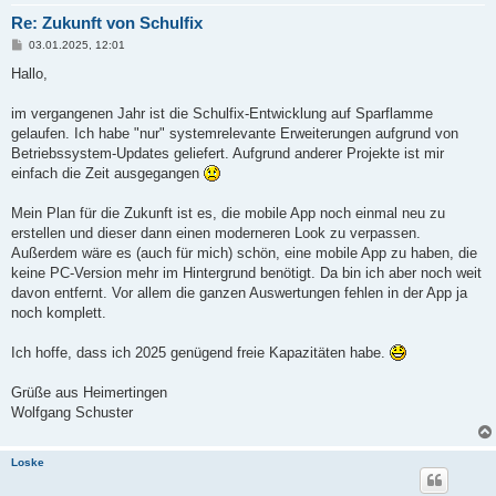
Re: Zukunft von Schulfix
B
03.01.2025, 12:01
e
i
Hallo,
t
r
a
im vergangenen Jahr ist die Schulfix-Entwicklung auf Sparflamme
g
gelaufen. Ich habe "nur" systemrelevante Erweiterungen aufgrund von
Betriebssystem-Updates geliefert. Aufgrund anderer Projekte ist mir
einfach die Zeit ausgegangen
Mein Plan für die Zukunft ist es, die mobile App noch einmal neu zu
erstellen und dieser dann einen moderneren Look zu verpassen.
Außerdem wäre es (auch für mich) schön, eine mobile App zu haben, die
keine PC-Version mehr im Hintergrund benötigt. Da bin ich aber noch weit
davon entfernt. Vor allem die ganzen Auswertungen fehlen in der App ja
noch komplett.
Ich hoffe, dass ich 2025 genügend freie Kapazitäten habe.
Grüße aus Heimertingen
Wolfgang Schuster
Loske