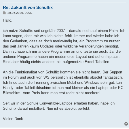
Re: Zukunft von Schulfix
B
20.05.2025, 09:32
e
i
Hallo,
t
r
a
ich nutze Schulfix seit ungefähr 2007 – damals noch auf einem Palm. Ich
g
kann sagen, dass mir wirklich nichts fehlt. Immer mal wieder habe ich
den Gedanken, dass es doch merkwürdig ist, ein Programm zu nutzen,
das seit Jahren kaum Updates oder wirkliche Veränderungen benötigt.
Dann schaue ich mir andere Programme an und teste sie auch. Ja, die
anderen Programme haben ein moderneres Layout und sehen hip aus.
Sind aber häufig nichts anderes als aufgemotzte Excel-Tabellen.
An die Funktionalität von Schulfix kommen sie nicht heran. Der Support
im Forum und auch von WS persönlich ist ebenfalls absolut fantastisch.
Ich finde auch die Trennung zwischen Mobil und Windows sehr gut. Ein
Handy- oder Tabletbildschirm ist nun mal kleiner als ein Laptop- oder PC-
Bildschirm. Vom Preis kann man erst recht nicht meckern!
Seit wir in der Schule Convertible-Laptops erhalten haben, habe ich
Schulfix darauf installiert. Nun ist es absolut perfekt.
Vielen Dank