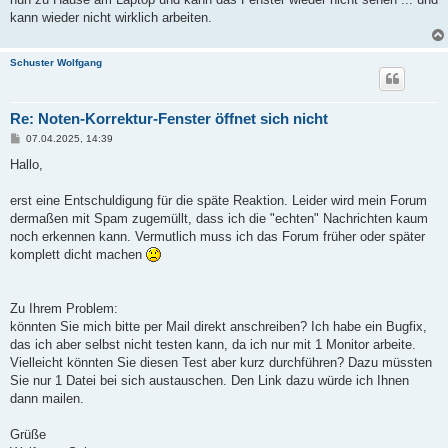
g
kann wieder nicht wirklich arbeiten.
Schuster Wolfgang
Re: Noten-Korrektur-Fenster öffnet sich nicht
B
07.04.2025, 14:39
e
i
Hallo,
t
r
a
erst eine Entschuldigung für die späte Reaktion. Leider wird mein Forum
g
dermaßen mit Spam zugemüllt, dass ich die "echten" Nachrichten kaum
noch erkennen kann. Vermutlich muss ich das Forum früher oder später
komplett dicht machen
Zu Ihrem Problem:
könnten Sie mich bitte per Mail direkt anschreiben? Ich habe ein Bugfix,
das ich aber selbst nicht testen kann, da ich nur mit 1 Monitor arbeite.
Vielleicht könnten Sie diesen Test aber kurz durchführen? Dazu müssten
Sie nur 1 Datei bei sich austauschen. Den Link dazu würde ich Ihnen
dann mailen.
Grüße