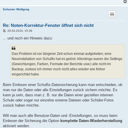
Schuster Wolfgang
Re: Noten-Korrektur-Fenster öffnet sich nicht
B
29.04.2024, 15:39
e
i
... und noch ein Hinweis dazu:
t
r
a
g
Das Problem ist vor längerer Zeit schon einmal aufgetreten; eine
Neuinstallation von Schulfix hat es gelöst. Allerdings waren die Settings
(Gewichtungen, Farben, Formate der Berichte usw.) alle nicht im
Backup, sodass ich immer noch nicht alles wieder wie früher
eingerichtet habe.
Beim Einlesen einer Schulfix-Datensicherung kann man entscheiden, ob
man nur die Daten oder alle Einstellungen zurück sichern möchte. Es
kann ja sein, dass man z. B. nur die Daten einer gezielten internen
Schule oder sogar nur einzelne externe Dateien oder Schüler-Fotos
zurück haben möchte.
Will man auch alle Benutzer-Daten und -Einstellungen, so muss beim
Einlesen der Sicherung die Option
komplette Daten-Wiederherstellung
aktiviert werden.