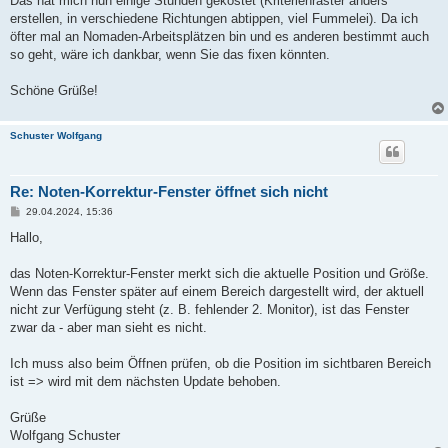
Das hat mich nun einige Stunden gekostet (Kriterienraster anders
erstellen, in verschiedene Richtungen abtippen, viel Fummelei). Da ich
öfter mal an Nomaden-Arbeitsplätzen bin und es anderen bestimmt auch
so geht, wäre ich dankbar, wenn Sie das fixen könnten.
Schöne Grüße!
Schuster Wolfgang
Re: Noten-Korrektur-Fenster öffnet sich nicht
B
29.04.2024, 15:36
e
i
Hallo,
t
r
a
das Noten-Korrektur-Fenster merkt sich die aktuelle Position und Größe.
g
Wenn das Fenster später auf einem Bereich dargestellt wird, der aktuell
nicht zur Verfügung steht (z. B. fehlender 2. Monitor), ist das Fenster
zwar da - aber man sieht es nicht.
Ich muss also beim Öffnen prüfen, ob die Position im sichtbaren Bereich
ist => wird mit dem nächsten Update behoben.
Grüße
Wolfgang Schuster