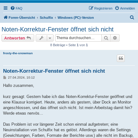
FAQ
Registrieren
Anmelden
S
Foren-Übersicht
Schulfix
Windows (PC)-Version
u
Noten-Korrektur-Fenster öffnet sich nicht
c
Suche
Erweiterte
Antworten
h
8 Beiträge • Seite
1
von
1
e
frosty-the-snowman
Noten-Korrektur-Fenster öffnet sich nicht
B
27.04.2024, 10:12
e
i
Hallo zusammen,
t
r
a
kurz gesagt: Gestern habe ich das Noten-Korrektur-Fenster geöffnet und
g
eine Klausur korrigiert. Heute, anders als gestern, über Dock an Monitor
angeschlossen, und das öffnet sich nicht. Ist mein Arbeitstag damit hin?
Werde etwas nervös...
Das Problem ist vor längerer Zeit schon einmal aufgetreten; eine
Neuinstallation von Schulfix hat es gelöst. Allerdings waren die Settings
(Gewichtungen, Farben, Formate der Berichte usw.) alle nicht im Backup,