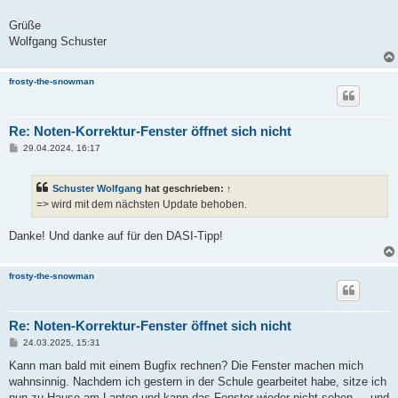
Grüße
Wolfgang Schuster
frosty-the-snowman
Re: Noten-Korrektur-Fenster öffnet sich nicht
B
29.04.2024, 16:17
e
i
t
Schuster Wolfgang
hat geschrieben:
↑
r
a
=> wird mit dem nächsten Update behoben.
g
Danke! Und danke auf für den DASI-Tipp!
frosty-the-snowman
Re: Noten-Korrektur-Fenster öffnet sich nicht
B
24.03.2025, 15:31
e
i
Kann man bald mit einem Bugfix rechnen? Die Fenster machen mich
t
wahnsinnig. Nachdem ich gestern in der Schule gearbeitet habe, sitze ich
r
a
nun zu Hause am Laptop und kann das Fenster wieder nicht sehen ... und