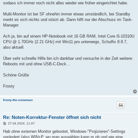
sodass ich immer noch nicht alles wieder wie früher eingerichtet habe.
Multi-Monitor ist bei SF ohnehin immer etwas umständlich, bei Standby
merkt es sich nichts und stürzt ab. Dann hilft nur der Abschuss im Task-
Manager.
Ach ja, bin auf einem HP-Notebook mit 16 GB RAM, Intel Core i5-10310U
CPU @ 1.70GHz (2.21 GHz) mit Win11 pro unterwegs, Schulfix 8.8.7,
also aktuell.
Über sehr schnelle Hilfe bin ich dankbar und versuche in der Zeit weitere
Reboots mit und ohne USB-C-Dock...
Schöne Grüße
Frosty
frosty-the-snowman
Re: Noten-Korrektur-Fenster öffnet sich nicht
B
27.04.2024, 11:07
e
i
Hab ohne externen Monitor gebootet, Windows-"Projizieren"-Settings
t
verändert (also WIN+P, wo man auswählen kann,m ob und wie eine
r