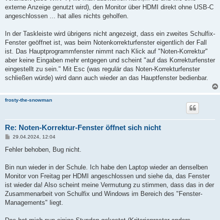
a
externe Anzeige genutzt wird), den Monitor über HDMI direkt ohne USB-C
g
angeschlossen ... hat alles nichts geholfen.
In der Taskleiste wird übrigens nicht angezeigt, dass ein zweites Schulfix-
Fenster geöffnet ist, was beim Notenkorrekturfenster eigentlich der Fall
ist. Das Hauptprogrammfenster nimmt nach Klick auf "Noten-Korrektur"
aber keine Eingaben mehr entgegen und scheint "auf das Korrekturfenster
eingestellt zu sein." Mit Esc (was regulär das Noten-Korrekturfenster
schließen würde) wird dann auch wieder an das Hauptfenster bedienbar.
frosty-the-snowman
Re: Noten-Korrektur-Fenster öffnet sich nicht
B
29.04.2024, 12:04
e
i
Fehler behoben, Bug nicht.
t
r
a
Bin nun wieder in der Schule. Ich habe den Laptop wieder an denselben
g
Monitor von Freitag per HDMI angeschlossen und siehe da, das Fenster
ist wieder da! Also scheint meine Vermutung zu stimmen, dass das in der
Zusammenarbeit von Schulfix und Windows im Bereich des "Fenster-
Managements" liegt.