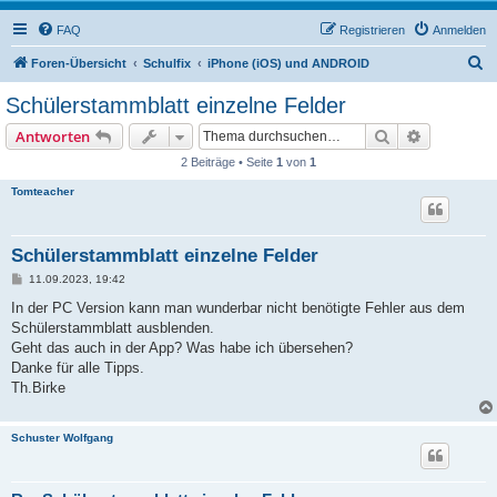
FAQ
Registrieren
Anmelden
S
Foren-Übersicht
Schulfix
iPhone (iOS) und ANDROID
u
Schülerstammblatt einzelne Felder
c
Suche
Erweiterte
Antworten
h
2 Beiträge • Seite
1
von
1
e
Tomteacher
Schülerstammblatt einzelne Felder
B
11.09.2023, 19:42
e
i
In der PC Version kann man wunderbar nicht benötigte Fehler aus dem
t
Schülerstammblatt ausblenden.
r
a
Geht das auch in der App? Was habe ich übersehen?
g
Danke für alle Tipps.
Th.Birke
Schuster Wolfgang