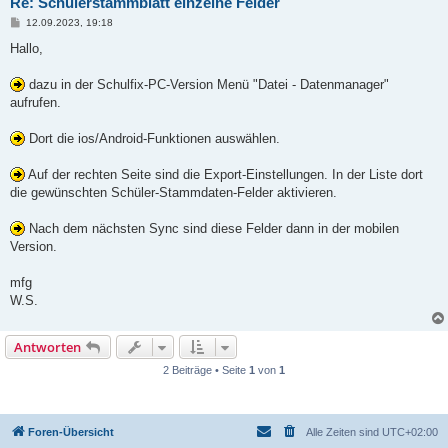
Re: Schülerstammblatt einzelne Felder
B
12.09.2023, 19:18
e
i
Hallo,
t
r
a
dazu in der Schulfix-PC-Version Menü "Datei - Datenmanager"
g
aufrufen.
Dort die ios/Android-Funktionen auswählen.
Auf der rechten Seite sind die Export-Einstellungen. In der Liste dort
die gewünschten Schüler-Stammdaten-Felder aktivieren.
Nach dem nächsten Sync sind diese Felder dann in der mobilen
Version.
mfg
W.S.
Antworten
2 Beiträge • Seite
1
von
1
Foren-Übersicht
Alle Zeiten sind
UTC+02:00