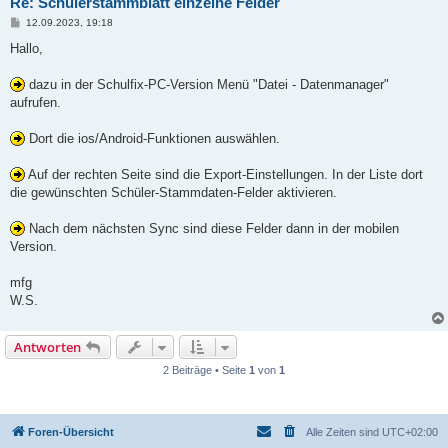
Re: Schülerstammblatt einzelne Felder
B
12.09.2023, 19:18
e
i
Hallo,
t
r
a
dazu in der Schulfix-PC-Version Menü "Datei - Datenmanager"
g
aufrufen.
Dort die ios/Android-Funktionen auswählen.
Auf der rechten Seite sind die Export-Einstellungen. In der Liste dort
die gewünschten Schüler-Stammdaten-Felder aktivieren.
Nach dem nächsten Sync sind diese Felder dann in der mobilen
Version.
mfg
W.S.
Antworten
2 Beiträge • Seite
1
von
1
Foren-Übersicht
Alle Zeiten sind
UTC+02:00