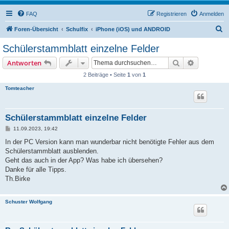
FAQ
Registrieren
Anmelden
S
Foren-Übersicht
Schulfix
iPhone (iOS) und ANDROID
u
Schülerstammblatt einzelne Felder
c
Suche
Erweiterte
Antworten
h
2 Beiträge • Seite
1
von
1
e
Tomteacher
Schülerstammblatt einzelne Felder
B
11.09.2023, 19:42
e
i
In der PC Version kann man wunderbar nicht benötigte Fehler aus dem
t
Schülerstammblatt ausblenden.
r
a
Geht das auch in der App? Was habe ich übersehen?
g
Danke für alle Tipps.
Th.Birke
Schuster Wolfgang