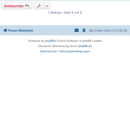
Antworten
1 Beitrag • Seite
1
von
1
Foren-Übersicht
Alle Zeiten sind
UTC+02:00
Powered by
phpBB
® Forum Software © phpBB Limited
Deutsche Übersetzung durch
phpBB.de
Datenschutz
|
Nutzungsbedingungen