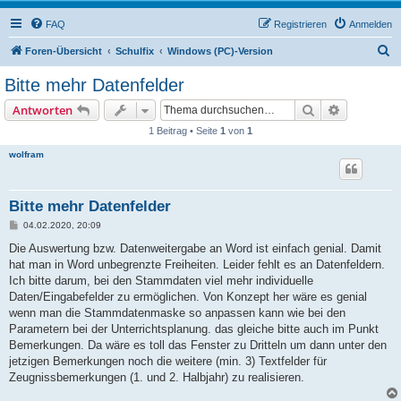
FAQ
Registrieren
Anmelden
S
Foren-Übersicht
Schulfix
Windows (PC)-Version
u
Bitte mehr Datenfelder
c
Suche
Erweiterte
Antworten
h
1 Beitrag • Seite
1
von
1
e
wolfram
Bitte mehr Datenfelder
B
04.02.2020, 20:09
e
i
Die Auswertung bzw. Datenweitergabe an Word ist einfach genial. Damit
t
hat man in Word unbegrenzte Freiheiten. Leider fehlt es an Datenfeldern.
r
a
Ich bitte darum, bei den Stammdaten viel mehr individuelle
g
Daten/Eingabefelder zu ermöglichen. Von Konzept her wäre es genial
wenn man die Stammdatenmaske so anpassen kann wie bei den
Parametern bei der Unterrichtsplanung. das gleiche bitte auch im Punkt
Bemerkungen. Da wäre es toll das Fenster zu Dritteln um dann unter den
jetzigen Bemerkungen noch die weitere (min. 3) Textfelder für
Zeugnissbemerkungen (1. und 2. Halbjahr) zu realisieren.