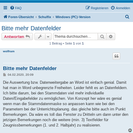
FAQ
Registrieren
Anmelden
S
Foren-Übersicht
Schulfix
Windows (PC)-Version
u
Bitte mehr Datenfelder
c
Suche
Erweiterte
Antworten
h
1 Beitrag • Seite
1
von
1
e
wolfram
Bitte mehr Datenfelder
B
04.02.2020, 20:09
e
i
Die Auswertung bzw. Datenweitergabe an Word ist einfach genial. Damit
t
hat man in Word unbegrenzte Freiheiten. Leider fehlt es an Datenfeldern.
r
a
Ich bitte darum, bei den Stammdaten viel mehr individuelle
g
Daten/Eingabefelder zu ermöglichen. Von Konzept her wäre es genial
wenn man die Stammdatenmaske so anpassen kann wie bei den
Parametern bei der Unterrichtsplanung. das gleiche bitte auch im Punkt
Bemerkungen. Da wäre es toll das Fenster zu Dritteln um dann unter den
jetzigen Bemerkungen noch die weitere (min. 3) Textfelder für
Zeugnissbemerkungen (1. und 2. Halbjahr) zu realisieren.