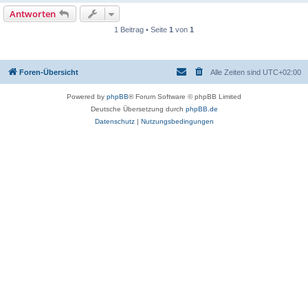
Antworten
1 Beitrag • Seite
1
von
1
Foren-Übersicht
Alle Zeiten sind
UTC+02:00
Powered by
phpBB
® Forum Software © phpBB Limited
Deutsche Übersetzung durch
phpBB.de
Datenschutz
|
Nutzungsbedingungen