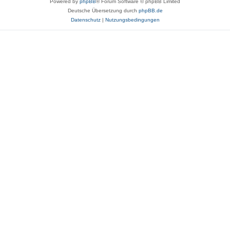
Powered by
phpBB
® Forum Software © phpBB Limited
Deutsche Übersetzung durch
phpBB.de
Datenschutz
|
Nutzungsbedingungen