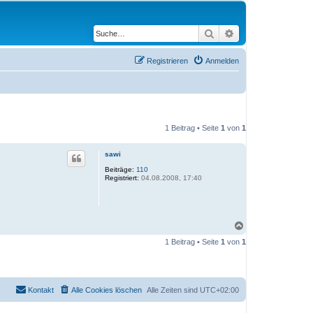
Suche
Erweiterte Suche
Registrieren
Anmelden
1 Beitrag • Seite
1
von
1
sawi
Beiträge:
110
Registriert:
04.08.2008, 17:40
N
a
1 Beitrag • Seite
1
von
1
c
h
o
b
e
Kontakt
Alle Cookies löschen
Alle Zeiten sind
UTC+02:00
n