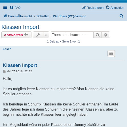
FAQ
Registrieren
Anmelden
S
Foren-Übersicht
Schulfix
Windows (PC)-Version
u
Klassen Import
c
Suche
Erweiterte
Antworten
h
1 Beitrag • Seite
1
von
1
e
Loske
Klassen Import
B
04.07.2016, 22:32
e
i
Hallo,
t
r
a
ist es möglich leere Klassen zu importieren? Also Klassen die keine
g
Schüler enthalten.
Ich benötige in Schulfix Klassen die keine Schüler enthalten. Im Laufe
des Jahres lege ich dann Schüler in die einzelnen Klassen an, aber zu
beginn möchte ich alle Klassen leer angelegt haben.
Ein Möglichkeit wäre in jeder Klasse einen Dummy-Schüler zu