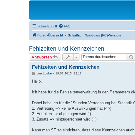
Schnellzugriff
FAQ
Foren-Übersicht
Schulfix
Windows (PC)-Version
Fehlzeiten und Kennzeichen
Antworten
Fehlzeiten und Kennzeichen
B
von
Loske
»
18.09.2015, 12:13
e
i
Hallo,
t
r
a
ich habe für die Fehlzeitenverwaltung in den Parametern di
g
Dabei habe ich für die "Stunden-Verrechnung bei Statist
1. Vertretung --> keine Auswirkungen hat (<>)
2. Entfallen --> abgezogen wird (-)
3. Zusatz --> hinzugerechnet wird (+)
Kann man SF so einrichten, dass diese Kennzeichen auch 