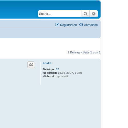
Suche
Erweiterte Suche
Registrieren
Anmelden
1 Beitrag • Seite
1
von
1
Loske
Beiträge:
87
Registriert:
15.05.2007, 19:05
Wohnort:
Lippstadt