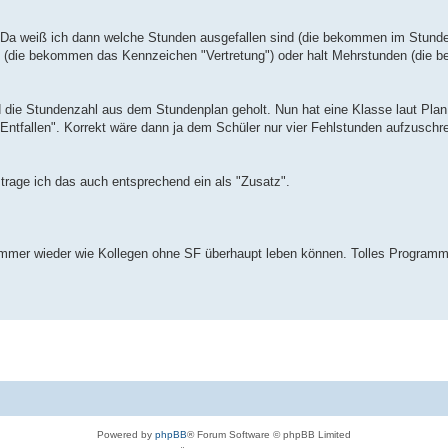
Da weiß ich dann welche Stunden ausgefallen sind (die bekommen im Stund
nd (die bekommen das Kennzeichen "Vertretung") oder halt Mehrstunden (die
rd die Stundenzahl aus dem Stundenplan geholt. Nun hat eine Klasse laut Pla
ntfallen". Korrekt wäre dann ja dem Schüler nur vier Fehlstunden aufzuschr
n trage ich das auch entsprechend ein als "Zusatz".
 immer wieder wie Kollegen ohne SF überhaupt leben können. Tolles Program
Powered by
phpBB
® Forum Software © phpBB Limited