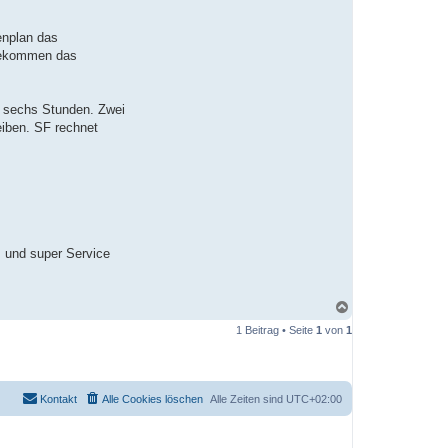
enplan das
 bekommen das
n sechs Stunden. Zwei
eiben. SF rechnet
m und super Service
N
a
1 Beitrag • Seite
1
von
1
c
h
o
b
e
Kontakt
Alle Cookies löschen
Alle Zeiten sind
UTC+02:00
n