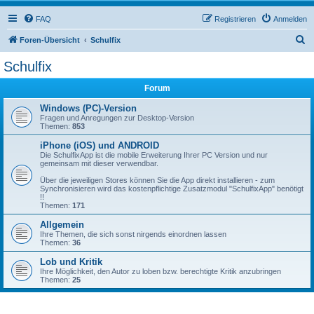
FAQ
Registrieren
Anmelden
S
Foren-Übersicht
Schulfix
u
Schulfix
c
Forum
h
e
Windows (PC)-Version
Fragen und Anregungen zur Desktop-Version
Themen:
853
iPhone (iOS) und ANDROID
Die SchulfixApp ist die mobile Erweiterung Ihrer PC Version und nur
gemeinsam mit dieser verwendbar.
Über die jeweiligen Stores können Sie die App direkt installieren - zum
Synchronisieren wird das kostenpflichtige Zusatzmodul "SchulfixApp" benötigt
!!
Themen:
171
Allgemein
Ihre Themen, die sich sonst nirgends einordnen lassen
Themen:
36
Lob und Kritik
Ihre Möglichkeit, den Autor zu loben bzw. berechtigte Kritik anzubringen
Themen:
25