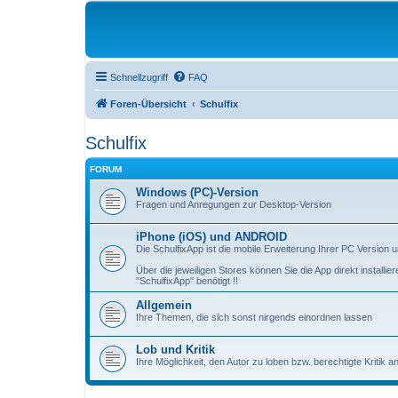
Schnellzugriff
FAQ
Foren-Übersicht
Schulfix
Schulfix
FORUM
Windows (PC)-Version
Fragen und Anregungen zur Desktop-Version
iPhone (iOS) und ANDROID
Die SchulfixApp ist die mobile Erweiterung Ihrer PC Version
Über die jeweiligen Stores können Sie die App direkt install
"SchulfixApp" benötigt !!
Allgemein
Ihre Themen, die sich sonst nirgends einordnen lassen
Lob und Kritik
Ihre Möglichkeit, den Autor zu loben bzw. berechtigte Kritik 