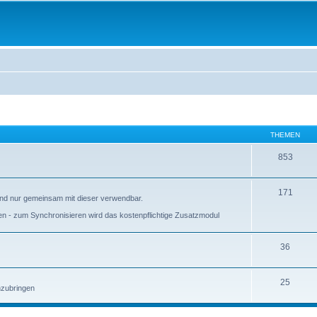
THEMEN
853
171
 und nur gemeinsam mit dieser verwendbar.
ieren - zum Synchronisieren wird das kostenpflichtige Zusatzmodul
36
25
anzubringen