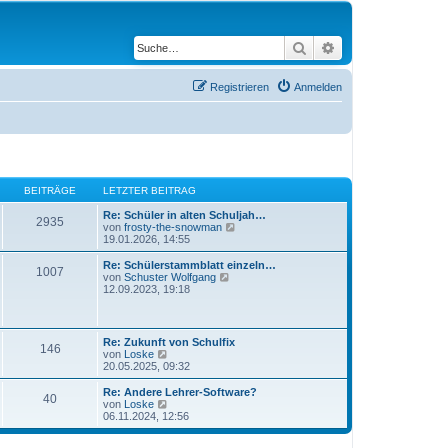
Suche
Erweiterte Suche
Registrieren
Anmelden
BEITRÄGE
LETZTER BEITRAG
Re: Schüler in alten Schuljah…
2935
N
von
frosty-the-snowman
e
19.01.2026, 14:55
u
e
Re: Schülerstammblatt einzeln…
1007
s
N
von
Schuster Wolfgang
t
e
12.09.2023, 19:18
e
u
r
e
B
s
e
t
Re: Zukunft von Schulfix
i
146
e
N
von
Loske
t
r
e
20.05.2025, 09:32
r
B
u
a
e
e
Re: Andere Lehrer-Software?
g
i
40
s
N
von
Loske
t
t
e
06.11.2024, 12:56
r
e
u
a
r
e
g