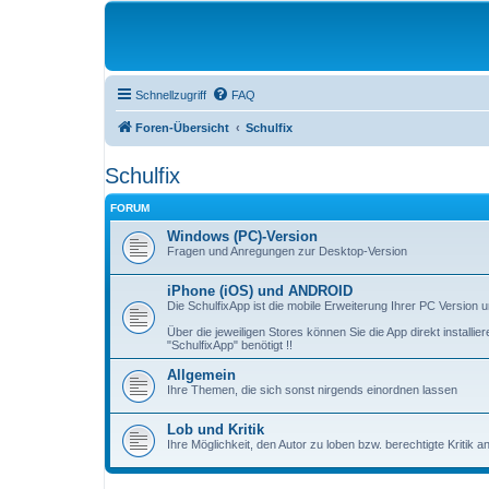
Schnellzugriff
FAQ
Foren-Übersicht
Schulfix
Schulfix
FORUM
Windows (PC)-Version
Fragen und Anregungen zur Desktop-Version
iPhone (iOS) und ANDROID
Die SchulfixApp ist die mobile Erweiterung Ihrer PC Version
Über die jeweiligen Stores können Sie die App direkt install
"SchulfixApp" benötigt !!
Allgemein
Ihre Themen, die sich sonst nirgends einordnen lassen
Lob und Kritik
Ihre Möglichkeit, den Autor zu loben bzw. berechtigte Kritik 