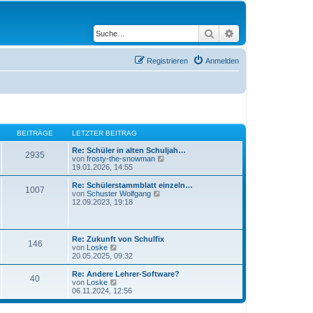
Suche
Erweiterte Suche
Registrieren
Anmelden
BEITRÄGE
LETZTER BEITRAG
Re: Schüler in alten Schuljah…
2935
N
von
frosty-the-snowman
e
19.01.2026, 14:55
u
e
Re: Schülerstammblatt einzeln…
1007
s
N
von
Schuster Wolfgang
t
e
12.09.2023, 19:18
e
u
r
e
B
s
e
t
Re: Zukunft von Schulfix
i
146
e
N
von
Loske
t
r
e
20.05.2025, 09:32
r
B
u
a
e
e
Re: Andere Lehrer-Software?
g
i
40
s
N
von
Loske
t
t
e
06.11.2024, 12:56
r
e
u
a
r
e
g