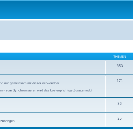
THEMEN
853
171
 und nur gemeinsam mit dieser verwendbar.
ieren - zum Synchronisieren wird das kostenpflichtige Zusatzmodul
36
25
anzubringen