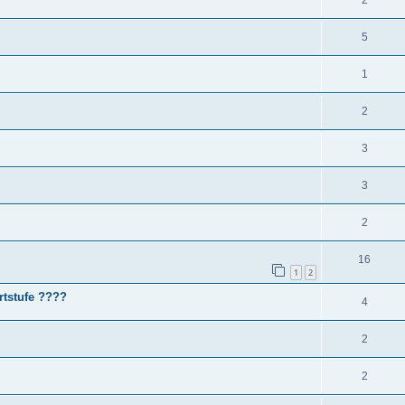
2
5
1
2
3
3
2
16
1
2
rtstufe ????
4
2
2