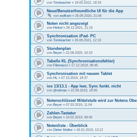
von
Tomteacher
»
19.05.2022, 18:33
Neue/Benutzerfreundliche UI für die App
von
wolfram
»
26.09.2020, 21:06
Noten nicht angezeigt
von
Hinkel
»
28.12.2021, 21:15
Synchronisation iPad- PC
von
Tomteacher
»
26.08.2021, 12:10
Stundenplan
von
Beyer
»
22.08.2020, 10:10
Tabelle KL (Synchronisationsfehler)
von
Fibonacci
»
17.12.2019, 08:45
Synchronisation mit neuem Tablet
von
HL
»
07.10.2019, 18:37
ios 13/13.1 - App leer, Sync funkt. nicht
von
@ndreas
»
22.09.2019, 18:05
Notenschlüssel Mittelstufe wird zur Notens Obe
von
Beyer
»
07.03.2019, 11:04
Zahlen-Tastatur
von
Beyer
»
10.02.2019, 09:45
Notenliste - Überblick
von
Dieter Molitor
»
26.01.2019, 13:12