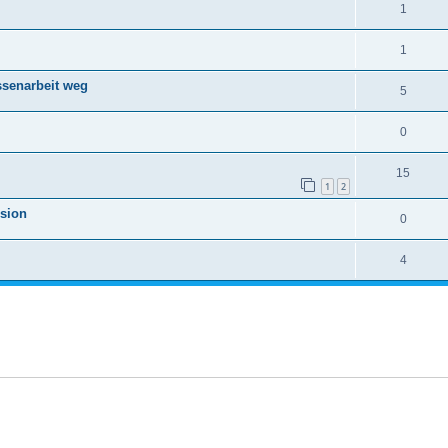
1
1
ssenarbeit weg
5
0
15
1
2
rsion
0
4