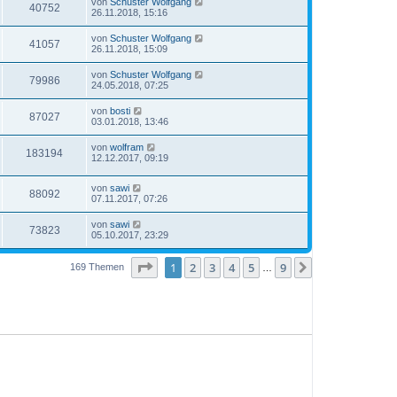
von
Schuster Wolfgang
40752
26.11.2018, 15:16
von
Schuster Wolfgang
41057
26.11.2018, 15:09
von
Schuster Wolfgang
79986
24.05.2018, 07:25
von
bosti
87027
03.01.2018, 13:46
von
wolfram
183194
12.12.2017, 09:19
von
sawi
88092
07.11.2017, 07:26
von
sawi
73823
05.10.2017, 23:29
Seite
1
von
9
1
2
3
4
5
9
Nächste
169 Themen
…