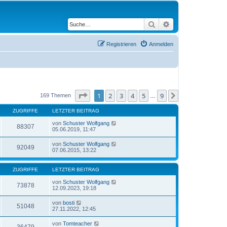
Suche
Erweiterte Suche
Registrieren
Anmelden
Seite
1
von
9
1
2
3
4
5
9
Nächste
169 Themen
…
ZUGRIFFE
LETZTER BEITRAG
von
Schuster Wolfgang
88307
05.06.2019, 11:47
von
Schuster Wolfgang
92049
07.06.2015, 13:22
ZUGRIFFE
LETZTER BEITRAG
von
Schuster Wolfgang
73878
12.09.2023, 19:18
von
bosti
51048
27.11.2022, 12:45
von
Tomteacher