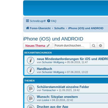
Schnellzugriff
FAQ
Foren-Übersicht
Schulfix
iPhone (iOS) und ANDROID
iPhone (iOS) und ANDROID
Suche
Erw
Neues Thema
BEKANNTMACHUNGEN
neue Mindestanforderungen für iOS und ANDR
von
Schuster Wolfgang
»
05.06.2019, 11:47
Handbuch
von
Schuster Wolfgang
»
07.06.2015, 13:22
THEMEN
Schülerstammblatt einzelne Felder
von
Tomteacher
»
11.09.2023, 19:42
Wunsch: Sitzplan erweitern
von
Loske
»
04.10.2016, 22:42
Drucken aus der App