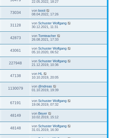
36479
22.05.2022, 18:27
von
bosti
73034
08.04.2022, 17:26
von
Schuster Wolfgang
31128
30.12.2021, 11:31
von
Tomteacher
42873
26.08.2021, 17:33
von
Schuster Wolfgang
43061
05.10.2020, 06:52
von
Schuster Wolfgang
227948
21.12.2019, 10:36
von
HL
47138
10.10.2019, 20:05
von
@ndreas
1130079
01.10.2019, 19:39
von
Schuster Wolfgang
67191
19.06.2019, 07:32
von
Beyer
48149
10.02.2019, 15:12
von
Schuster Wolfgang
48148
31.01.2019, 16:30