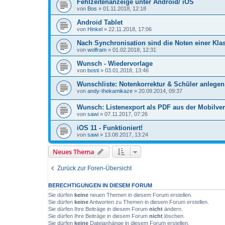
Fehlzeitenanzeige unter Android/ iOS
von
Bos
»
01.11.2018, 12:18
Android Tablet
von
Hinkel
»
22.11.2018, 17:06
Nach Synchronisation sind die Noten einer Kla
von
wolfram
»
01.02.2018, 12:31
Wunsch - Wiedervorlage
von
bosti
»
03.01.2018, 13:46
Wunschliste: Notenkorrektur & Schüler anlegen
von
andy-thekamikaze
»
20.09.2014, 09:37
Wunsch: Listenexport als PDF aus der Mobilve
von
sawi
»
07.11.2017, 07:26
iOS 11 - Funktioniert!
von
sawi
»
13.08.2017, 13:24
Neues Thema
Zurück zur Foren-Übersicht
BERECHTIGUNGEN IN DIESEM FORUM
Sie dürfen
keine
neuen Themen in diesem Forum erstellen.
Sie dürfen
keine
Antworten zu Themen in diesem Forum erstellen.
Sie dürfen Ihre Beiträge in diesem Forum
nicht
ändern.
Sie dürfen Ihre Beiträge in diesem Forum
nicht
löschen.
Sie dürfen
keine
Dateianhänge in diesem Forum erstellen.