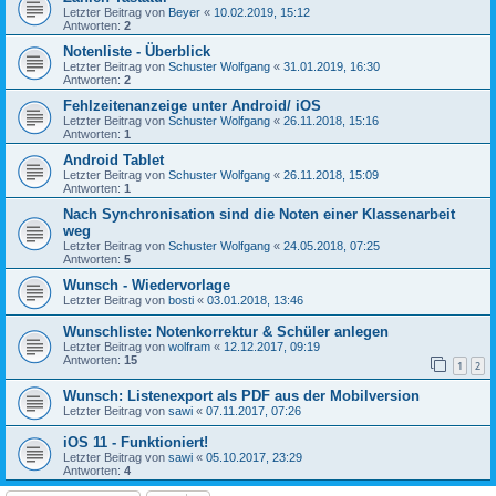
Letzter Beitrag von
Beyer
«
10.02.2019, 15:12
Antworten:
2
Notenliste - Überblick
Letzter Beitrag von
Schuster Wolfgang
«
31.01.2019, 16:30
Antworten:
2
Fehlzeitenanzeige unter Android/ iOS
Letzter Beitrag von
Schuster Wolfgang
«
26.11.2018, 15:16
Antworten:
1
Android Tablet
Letzter Beitrag von
Schuster Wolfgang
«
26.11.2018, 15:09
Antworten:
1
Nach Synchronisation sind die Noten einer Klassenarbeit
weg
Letzter Beitrag von
Schuster Wolfgang
«
24.05.2018, 07:25
Antworten:
5
Wunsch - Wiedervorlage
Letzter Beitrag von
bosti
«
03.01.2018, 13:46
Wunschliste: Notenkorrektur & Schüler anlegen
Letzter Beitrag von
wolfram
«
12.12.2017, 09:19
Antworten:
15
1
2
Wunsch: Listenexport als PDF aus der Mobilversion
Letzter Beitrag von
sawi
«
07.11.2017, 07:26
iOS 11 - Funktioniert!
Letzter Beitrag von
sawi
«
05.10.2017, 23:29
Antworten:
4