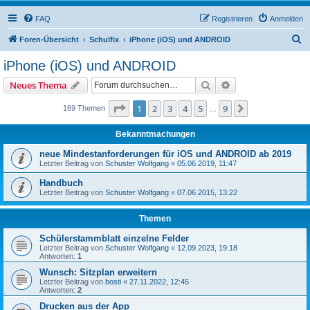
FAQ
Registrieren
Anmelden
S
Foren-Übersicht
Schulfix
iPhone (iOS) und ANDROID
u
iPhone (iOS) und ANDROID
c
Suche
Erweiterte Suche
Neues Thema
h
e
Seite
1
von
9
1
2
3
4
5
9
Nächste
169 Themen
…
Bekanntmachungen
neue Mindestanforderungen für iOS und ANDROID ab 2019
Letzter Beitrag von
Schuster Wolfgang
«
05.06.2019, 11:47
Handbuch
Letzter Beitrag von
Schuster Wolfgang
«
07.06.2015, 13:22
Themen
Schülerstammblatt einzelne Felder
Letzter Beitrag von
Schuster Wolfgang
«
12.09.2023, 19:18
Antworten:
1
Wunsch: Sitzplan erweitern
Letzter Beitrag von
bosti
«
27.11.2022, 12:45
Antworten:
2
Drucken aus der App