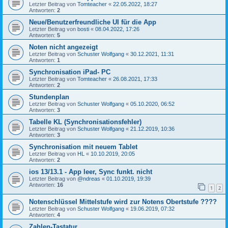
Letzter Beitrag von
Tomteacher
«
22.05.2022, 18:27
Antworten:
2
Neue/Benutzerfreundliche UI für die App
Letzter Beitrag von
bosti
«
08.04.2022, 17:26
Antworten:
5
Noten nicht angezeigt
Letzter Beitrag von
Schuster Wolfgang
«
30.12.2021, 11:31
Antworten:
1
Synchronisation iPad- PC
Letzter Beitrag von
Tomteacher
«
26.08.2021, 17:33
Antworten:
2
Stundenplan
Letzter Beitrag von
Schuster Wolfgang
«
05.10.2020, 06:52
Antworten:
3
Tabelle KL (Synchronisationsfehler)
Letzter Beitrag von
Schuster Wolfgang
«
21.12.2019, 10:36
Antworten:
3
Synchronisation mit neuem Tablet
Letzter Beitrag von
HL
«
10.10.2019, 20:05
Antworten:
2
ios 13/13.1 - App leer, Sync funkt. nicht
Letzter Beitrag von
@ndreas
«
01.10.2019, 19:39
Antworten:
16
1
2
Notenschlüssel Mittelstufe wird zur Notens Obertstufe ????
Letzter Beitrag von
Schuster Wolfgang
«
19.06.2019, 07:32
Antworten:
4
Zahlen-Tastatur