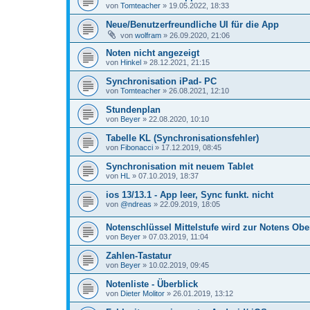
von
Tomteacher
»
19.05.2022, 18:33
Neue/Benutzerfreundliche UI für die App
von
wolfram
»
26.09.2020, 21:06
Noten nicht angezeigt
von
Hinkel
»
28.12.2021, 21:15
Synchronisation iPad- PC
von
Tomteacher
»
26.08.2021, 12:10
Stundenplan
von
Beyer
»
22.08.2020, 10:10
Tabelle KL (Synchronisationsfehler)
von
Fibonacci
»
17.12.2019, 08:45
Synchronisation mit neuem Tablet
von
HL
»
07.10.2019, 18:37
ios 13/13.1 - App leer, Sync funkt. nicht
von
@ndreas
»
22.09.2019, 18:05
Notenschlüssel Mittelstufe wird zur Notens Obe
von
Beyer
»
07.03.2019, 11:04
Zahlen-Tastatur
von
Beyer
»
10.02.2019, 09:45
Notenliste - Überblick
von
Dieter Molitor
»
26.01.2019, 13:12