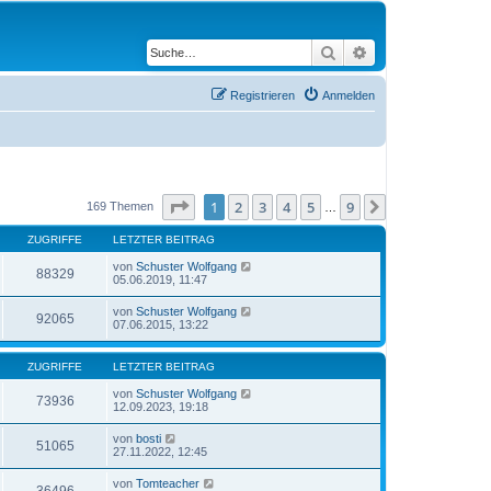
Suche
Erweiterte Suche
Registrieren
Anmelden
Seite
1
von
9
1
2
3
4
5
9
Nächste
169 Themen
…
ZUGRIFFE
LETZTER BEITRAG
von
Schuster Wolfgang
88329
05.06.2019, 11:47
von
Schuster Wolfgang
92065
07.06.2015, 13:22
ZUGRIFFE
LETZTER BEITRAG
von
Schuster Wolfgang
73936
12.09.2023, 19:18
von
bosti
51065
27.11.2022, 12:45
von
Tomteacher