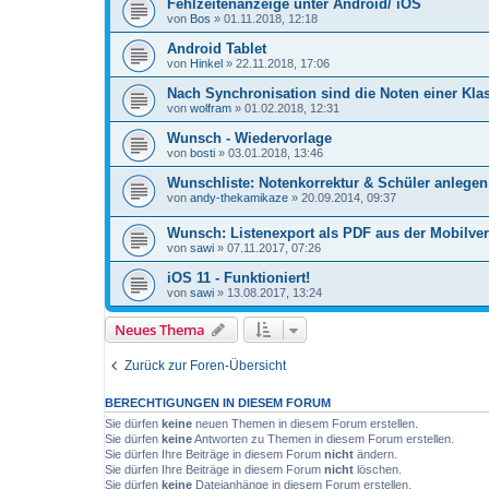
Fehlzeitenanzeige unter Android/ iOS
von
Bos
»
01.11.2018, 12:18
Android Tablet
von
Hinkel
»
22.11.2018, 17:06
Nach Synchronisation sind die Noten einer Kla
von
wolfram
»
01.02.2018, 12:31
Wunsch - Wiedervorlage
von
bosti
»
03.01.2018, 13:46
Wunschliste: Notenkorrektur & Schüler anlegen
von
andy-thekamikaze
»
20.09.2014, 09:37
Wunsch: Listenexport als PDF aus der Mobilve
von
sawi
»
07.11.2017, 07:26
iOS 11 - Funktioniert!
von
sawi
»
13.08.2017, 13:24
Neues Thema
Zurück zur Foren-Übersicht
BERECHTIGUNGEN IN DIESEM FORUM
Sie dürfen
keine
neuen Themen in diesem Forum erstellen.
Sie dürfen
keine
Antworten zu Themen in diesem Forum erstellen.
Sie dürfen Ihre Beiträge in diesem Forum
nicht
ändern.
Sie dürfen Ihre Beiträge in diesem Forum
nicht
löschen.
Sie dürfen
keine
Dateianhänge in diesem Forum erstellen.