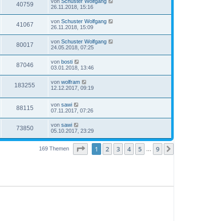
von
Schuster Wolfgang
40759
26.11.2018, 15:16
von
Schuster Wolfgang
41067
26.11.2018, 15:09
von
Schuster Wolfgang
80017
24.05.2018, 07:25
von
bosti
87046
03.01.2018, 13:46
von
wolfram
183255
12.12.2017, 09:19
von
sawi
88115
07.11.2017, 07:26
von
sawi
73850
05.10.2017, 23:29
Seite
1
von
9
1
2
3
4
5
9
Nächste
169 Themen
…