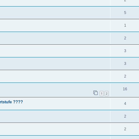
2
5
1
2
3
3
2
16
1
2
rtstufe ????
4
2
2