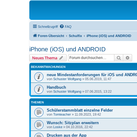
Schnellzugriff
FAQ
Foren-Übersicht
Schulfix
iPhone (iOS) und ANDROID
iPhone (iOS) und ANDROID
Suche
Erw
Neues Thema
BEKANNTMACHUNGEN
neue Mindestanforderungen für iOS und ANDR
von
Schuster Wolfgang
»
05.06.2019, 11:47
Handbuch
von
Schuster Wolfgang
»
07.06.2015, 13:22
THEMEN
Schülerstammblatt einzelne Felder
von
Tomteacher
»
11.09.2023, 19:42
Wunsch: Sitzplan erweitern
von
Loske
»
04.10.2016, 22:42
Drucken aus der App