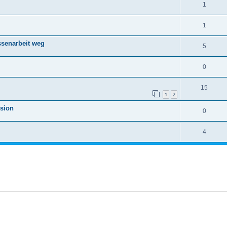
1
1
ssenarbeit weg
5
0
15
1
2
rsion
0
4