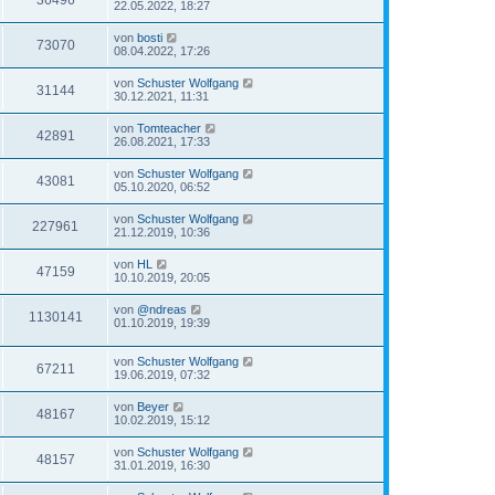
36496
22.05.2022, 18:27
von
bosti
73070
08.04.2022, 17:26
von
Schuster Wolfgang
31144
30.12.2021, 11:31
von
Tomteacher
42891
26.08.2021, 17:33
von
Schuster Wolfgang
43081
05.10.2020, 06:52
von
Schuster Wolfgang
227961
21.12.2019, 10:36
von
HL
47159
10.10.2019, 20:05
von
@ndreas
1130141
01.10.2019, 19:39
von
Schuster Wolfgang
67211
19.06.2019, 07:32
von
Beyer
48167
10.02.2019, 15:12
von
Schuster Wolfgang
48157
31.01.2019, 16:30