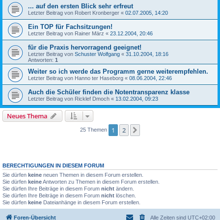
... auf den ersten Blick sehr erfreut
Letzter Beitrag von
Robert Kronberger
«
02.07.2005, 14:20
Ein TOP für Fachsitzungen!
Letzter Beitrag von
Rainer März
«
23.12.2004, 20:46
für die Praxis hervorragend geeignet!
Letzter Beitrag von
Schuster Wolfgang
«
31.10.2004, 18:16
Antworten:
1
Weiter so ich werde das Programm gerne weiterempfehlen.
Letzter Beitrag von
Hanno ter Haseborg
«
08.06.2004, 22:46
Auch die Schüler finden die Notentransparenz klasse
Letzter Beitrag von
Ricklef Dmoch
«
13.02.2004, 09:23
Neues Thema
1
2
Nächste
25 Themen
BERECHTIGUNGEN IN DIESEM FORUM
Sie dürfen
keine
neuen Themen in diesem Forum erstellen.
Sie dürfen
keine
Antworten zu Themen in diesem Forum erstellen.
Sie dürfen Ihre Beiträge in diesem Forum
nicht
ändern.
Sie dürfen Ihre Beiträge in diesem Forum
nicht
löschen.
Sie dürfen
keine
Dateianhänge in diesem Forum erstellen.
Foren-Übersicht
Alle Zeiten sind
UTC+02:00