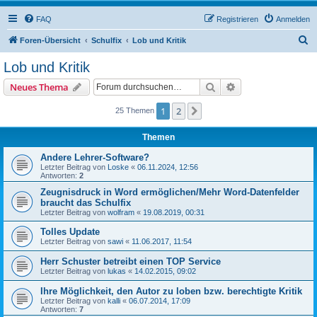
FAQ
Registrieren
Anmelden
S
Foren-Übersicht
Schulfix
Lob und Kritik
u
Lob und Kritik
c
Suche
Erweiterte Suche
Neues Thema
h
e
1
2
Nächste
25 Themen
Themen
Andere Lehrer-Software?
Letzter Beitrag von
Loske
«
06.11.2024, 12:56
Antworten:
2
Zeugnisdruck in Word ermöglichen/Mehr Word-Datenfelder
braucht das Schulfix
Letzter Beitrag von
wolfram
«
19.08.2019, 00:31
Tolles Update
Letzter Beitrag von
sawi
«
11.06.2017, 11:54
Herr Schuster betreibt einen TOP Service
Letzter Beitrag von
lukas
«
14.02.2015, 09:02
Ihre Möglichkeit, den Autor zu loben bzw. berechtigte Kritik
Letzter Beitrag von
kalli
«
06.07.2014, 17:09
Antworten:
7