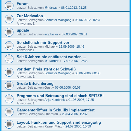
Forum
Letzter Beitrag von
@ndreas
«
06.01.2013, 21:25
Zur Motivation ...
Letzter Beitrag von
Schuster Wolfgang
«
06.06.2012, 16:34
Antworten:
2
update
Letzter Beitrag von
ingokiefer
«
07.03.2007, 20:51
So stelle ich mir Support vor
Letzter Beitrag von
Michael
«
13.09.2006, 18:46
Antworten:
1
Seit 6 Jahren nie enttäuscht worden ...
Letzter Beitrag von
M. Dörfler
«
17.07.2006, 22:35
vor dem Preis steht der Schweiß
Letzter Beitrag von
Schuster Wolfgang
«
30.06.2006, 08:30
Antworten:
1
Große Erleichterung
Letzter Beitrag von
Gast
«
08.06.2006, 00:07
Programm und Betreuung sind einfach SPITZE!
Letzter Beitrag von
Anja Kumbrink
«
01.06.2006, 17:25
Antworten:
1
Garagentoröffner in Schulfix implementiert
Letzter Beitrag von
Oberpfalz
«
26.04.2006, 15:32
Layout, Funktion und Support sind einzigartig
Letzter Beitrag von
Rainer März
«
24.07.2005, 10:39