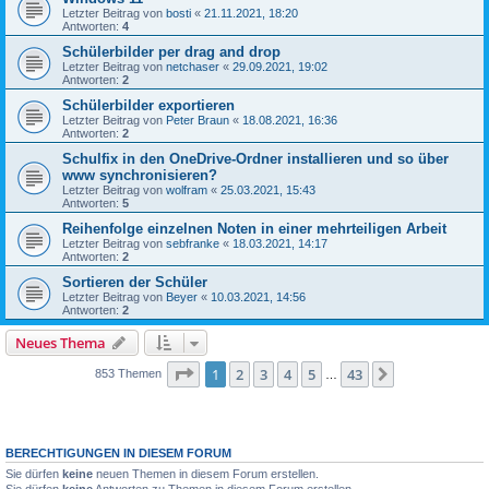
Letzter Beitrag von
bosti
«
21.11.2021, 18:20
Antworten:
4
Schülerbilder per drag and drop
Letzter Beitrag von
netchaser
«
29.09.2021, 19:02
Antworten:
2
Schülerbilder exportieren
Letzter Beitrag von
Peter Braun
«
18.08.2021, 16:36
Antworten:
2
Schulfix in den OneDrive-Ordner installieren und so über
www synchronisieren?
Letzter Beitrag von
wolfram
«
25.03.2021, 15:43
Antworten:
5
Reihenfolge einzelnen Noten in einer mehrteiligen Arbeit
Letzter Beitrag von
sebfranke
«
18.03.2021, 14:17
Antworten:
2
Sortieren der Schüler
Letzter Beitrag von
Beyer
«
10.03.2021, 14:56
Antworten:
2
Neues Thema
Seite
1
von
43
1
2
3
4
5
43
Nächste
853 Themen
…
BERECHTIGUNGEN IN DIESEM FORUM
Sie dürfen
keine
neuen Themen in diesem Forum erstellen.