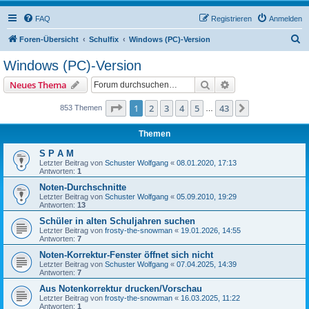
FAQ
Registrieren
Anmelden
S
Foren-Übersicht
Schulfix
Windows (PC)-Version
u
Windows (PC)-Version
c
Suche
Erweiterte Suche
Neues Thema
h
e
Seite
1
von
43
1
2
3
4
5
43
Nächste
853 Themen
…
Themen
S P A M
Letzter Beitrag von
Schuster Wolfgang
«
08.01.2020, 17:13
Antworten:
1
Noten-Durchschnitte
Letzter Beitrag von
Schuster Wolfgang
«
05.09.2010, 19:29
Antworten:
13
Schüler in alten Schuljahren suchen
Letzter Beitrag von
frosty-the-snowman
«
19.01.2026, 14:55
Antworten:
7
Noten-Korrektur-Fenster öffnet sich nicht
Letzter Beitrag von
Schuster Wolfgang
«
07.04.2025, 14:39
Antworten:
7
Aus Notenkorrektur drucken/Vorschau
Letzter Beitrag von
frosty-the-snowman
«
16.03.2025, 11:22
Antworten:
1