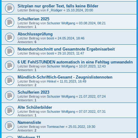
Sitzplan nur großer Text, falls keine Bilder
Letzter Beitrag von
F_Rüdiger
«
15.10.2024, 20:00
Schulferien 2025
Letzter Beitrag von
Schuster Wolfgang
«
03.08.2024, 08:21
Antworten:
1
Abschlussprüfung
Letzter Beitrag von
bosti
«
24.05.2024, 18:46
Antworten:
6
Notendurchschnitt und Gesamtnote Ergebnisarbeit
Letzter Beitrag von
bosti
«
29.10.2023, 11:47
6 UE FehlSTUNDEN automatisch in eine Fehltag umwandeln
Letzter Beitrag von
Schuster Wolfgang
«
10.07.2023, 12:43
Antworten:
1
Mündlich-Schriftlich-Gesamt - Zeugnislistennoten
Letzter Beitrag von
Hinkel
«
11.01.2023, 16:49
Antworten:
2
Schulferien 2023
Letzter Beitrag von
Schuster Wolfgang
«
21.07.2022, 07:24
Antworten:
1
Alte Schülerbilder
Letzter Beitrag von
Schuster Wolfgang
«
07.07.2022, 07:31
Antworten:
1
Namensliste
Letzter Beitrag von
Tomteacher
«
25.01.2022, 19:30
Antworten:
2
Windows 11