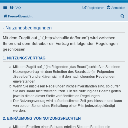
FAQ
Registrieren
Anmelden
S
Foren-Übersicht
u
- Nutzungsbedingungen
c
h
Mit dem Zugriff auf „“ („http://schulfix.de/forum“) wird zwischen
Ihnen und dem Betreiber ein Vertrag mit folgenden Regelungen
e
geschlossen:
1. NUTZUNGSVERTRAG
Mit dem Zugriff auf „“ (im Folgenden „das Board“) schließen Sie einen
Nutzungsvertrag mit dem Betreiber des Boards ab (im Folgenden
„Betreiber“) und erklären sich mit den nachfolgenden Regelungen
einverstanden.
Wenn Sie mit diesen Regelungen nicht einverstanden sind, so dürfen
Sie das Board nicht weiter nutzen. Für die Nutzung des Boards gelten
jeweils die an dieser Stelle veröffentlichten Regelungen.
Der Nutzungsvertrag wird auf unbestimmte Zeit geschlossen und kann
von beiden Seiten ohne Einhaltung einer Frist jederzeit gekündigt
werden.
2. EINRÄUMUNG VON NUTZUNGSRECHTEN
Mit dem Erstellen eines Beitrags erteilen Sie dem Betreiber ein