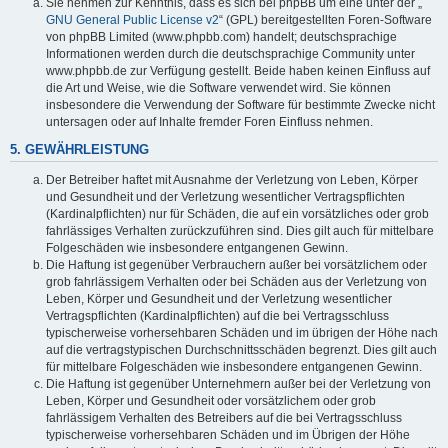
Sie nehmen zur Kenntnis, dass es sich bei phpBB um eine unter der „
GNU General Public License v2
“ (GPL) bereitgestellten Foren-Software
von phpBB Limited (www.phpbb.com) handelt; deutschsprachige
Informationen werden durch die deutschsprachige Community unter
www.phpbb.de zur Verfügung gestellt. Beide haben keinen Einfluss auf
die Art und Weise, wie die Software verwendet wird. Sie können
insbesondere die Verwendung der Software für bestimmte Zwecke nicht
untersagen oder auf Inhalte fremder Foren Einfluss nehmen.
5. GEWÄHRLEISTUNG
Der Betreiber haftet mit Ausnahme der Verletzung von Leben, Körper
und Gesundheit und der Verletzung wesentlicher Vertragspflichten
(Kardinalpflichten) nur für Schäden, die auf ein vorsätzliches oder grob
fahrlässiges Verhalten zurückzuführen sind. Dies gilt auch für mittelbare
Folgeschäden wie insbesondere entgangenen Gewinn.
Die Haftung ist gegenüber Verbrauchern außer bei vorsätzlichem oder
grob fahrlässigem Verhalten oder bei Schäden aus der Verletzung von
Leben, Körper und Gesundheit und der Verletzung wesentlicher
Vertragspflichten (Kardinalpflichten) auf die bei Vertragsschluss
typischerweise vorhersehbaren Schäden und im übrigen der Höhe nach
auf die vertragstypischen Durchschnittsschäden begrenzt. Dies gilt auch
für mittelbare Folgeschäden wie insbesondere entgangenen Gewinn.
Die Haftung ist gegenüber Unternehmern außer bei der Verletzung von
Leben, Körper und Gesundheit oder vorsätzlichem oder grob
fahrlässigem Verhalten des Betreibers auf die bei Vertragsschluss
typischerweise vorhersehbaren Schäden und im Übrigen der Höhe