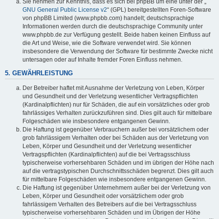
Sie nehmen zur Kenntnis, dass es sich bei phpBB um eine unter der „
GNU General Public License v2
“ (GPL) bereitgestellten Foren-Software
von phpBB Limited (www.phpbb.com) handelt; deutschsprachige
Informationen werden durch die deutschsprachige Community unter
www.phpbb.de zur Verfügung gestellt. Beide haben keinen Einfluss auf
die Art und Weise, wie die Software verwendet wird. Sie können
insbesondere die Verwendung der Software für bestimmte Zwecke nicht
untersagen oder auf Inhalte fremder Foren Einfluss nehmen.
5. GEWÄHRLEISTUNG
Der Betreiber haftet mit Ausnahme der Verletzung von Leben, Körper
und Gesundheit und der Verletzung wesentlicher Vertragspflichten
(Kardinalpflichten) nur für Schäden, die auf ein vorsätzliches oder grob
fahrlässiges Verhalten zurückzuführen sind. Dies gilt auch für mittelbare
Folgeschäden wie insbesondere entgangenen Gewinn.
Die Haftung ist gegenüber Verbrauchern außer bei vorsätzlichem oder
grob fahrlässigem Verhalten oder bei Schäden aus der Verletzung von
Leben, Körper und Gesundheit und der Verletzung wesentlicher
Vertragspflichten (Kardinalpflichten) auf die bei Vertragsschluss
typischerweise vorhersehbaren Schäden und im übrigen der Höhe nach
auf die vertragstypischen Durchschnittsschäden begrenzt. Dies gilt auch
für mittelbare Folgeschäden wie insbesondere entgangenen Gewinn.
Die Haftung ist gegenüber Unternehmern außer bei der Verletzung von
Leben, Körper und Gesundheit oder vorsätzlichem oder grob
fahrlässigem Verhalten des Betreibers auf die bei Vertragsschluss
typischerweise vorhersehbaren Schäden und im Übrigen der Höhe