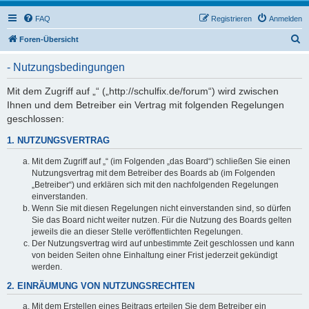
FAQ
Registrieren
Anmelden
S
Foren-Übersicht
u
- Nutzungsbedingungen
c
h
Mit dem Zugriff auf „“ („http://schulfix.de/forum“) wird zwischen
Ihnen und dem Betreiber ein Vertrag mit folgenden Regelungen
e
geschlossen:
1. NUTZUNGSVERTRAG
Mit dem Zugriff auf „“ (im Folgenden „das Board“) schließen Sie einen
Nutzungsvertrag mit dem Betreiber des Boards ab (im Folgenden
„Betreiber“) und erklären sich mit den nachfolgenden Regelungen
einverstanden.
Wenn Sie mit diesen Regelungen nicht einverstanden sind, so dürfen
Sie das Board nicht weiter nutzen. Für die Nutzung des Boards gelten
jeweils die an dieser Stelle veröffentlichten Regelungen.
Der Nutzungsvertrag wird auf unbestimmte Zeit geschlossen und kann
von beiden Seiten ohne Einhaltung einer Frist jederzeit gekündigt
werden.
2. EINRÄUMUNG VON NUTZUNGSRECHTEN
Mit dem Erstellen eines Beitrags erteilen Sie dem Betreiber ein