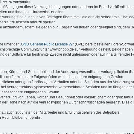
n bzw. zu verwenden.
erstößen gegen diese Nutzungsbedingungen oder anderer im Board veröffentlicht
ßen und Ihnen ein Hausverbot erteilen.
wortung für die Inhalte von Beiträgen übernimmt, die er nicht selbst erstellt hat 
derzeit zu löschen oder zu sperren.
äge abzuändern, sofern sie gegen o. g. Regeln verstoßen oder geeignet sind, dem 
e unter der „
GNU General Public License v2
“ (GPL) bereitgestellten Foren-Soft
chsprachige Community unter www.phpbb.de zur Verfügung gestellt. Beide haben ke
g der Software für bestimmte Zwecke nicht untersagen oder auf Inhalte fremder F
ben, Körper und Gesundheit und der Verletzung wesentlicher Vertragspflichten (Kard
gilt auch für mittelbare Folgeschäden wie insbesondere entgangenen Gewinn.
ätzlichem oder grob fahrlässigem Verhalten oder bei Schäden aus der Verletzung 
 die bei Vertragsschluss typischerweise vorhersehbaren Schäden und im übrigen de
wie insbesondere entgangenen Gewinn.
erletzung von Leben, Körper und Gesundheit oder vorsätzlichem oder grob fahrläs
der Höhe nach auf die vertragstypischen Durchschnittsschäden begrenzt. Dies gi
mäß auch zugunsten der Mitarbeiter und Erfüllungsgehilfen des Betreibers.
 Recht bleiben unberührt.