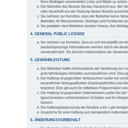
Ihren Beiträgen verwendeten Links und Bilder zu setze
Der Betreiber des Boards übt das Hausrecht aus. Bei V
oder dauerhaft von der Nutzung dieses Boards ausschlie
Sie nehmen zur Kenntnis, dass der Betreiber keine Verant
Betreiber, Ihr Benutzerkonto, Beiträge und Funktionen je
Sie gestatten dem Betreiber darüber hinaus, Ihre Beitr
4. GENERAL PUBLIC LICENSE
Sie nehmen zur Kenntnis, dass es sich bei phpBB um ein
deutschsprachige Informationen werden durch die deuts
verwendet wird. Sie können insbesondere die Verwendun
5. GEWÄHRLEISTUNG
Der Betreiber haftet mit Ausnahme der Verletzung von Le
grob fahrlässiges Verhalten zurückzuführen sind. Dies 
Die Haftung ist gegenüber Verbrauchern außer bei vors
wesentlicher Vertragspflichten (Kardinalpflichten) auf
begrenzt. Dies gilt auch für mittelbare Folgeschäden 
Die Haftung ist gegenüber Unternehmern außer bei der V
typischerweise vorhersehbaren Schäden und im Übrigen 
Gewinn.
Die Haftungsbegrenzung der Absätze a bis c gilt sinnge
Ansprüche für eine Haftung aus zwingendem nationalem
6. ÄNDERUNGSVORBEHALT