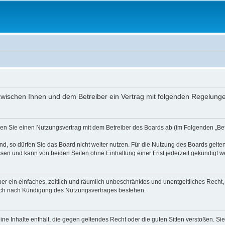
ird zwischen Ihnen und dem Betreiber ein Vertrag mit folgenden Regelun
ießen Sie einen Nutzungsvertrag mit dem Betreiber des Boards ab (im Folgenden „B
, so dürfen Sie das Board nicht weiter nutzen. Für die Nutzung des Boards gelten 
sen und kann von beiden Seiten ohne Einhaltung einer Frist jederzeit gekündigt w
iber ein einfaches, zeitlich und räumlich unbeschränktes und unentgeltliches Rech
auch nach Kündigung des Nutzungsvertrages bestehen.
keine Inhalte enthält, die gegen geltendes Recht oder die guten Sitten verstoßen. Si