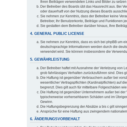
Ihren Beiträgen verwendeten Links und Bilder zu setze
Der Betreiber des Boards übt das Hausrecht aus. Bei V
oder dauerhaft von der Nutzung dieses Boards ausschlie
Sie nehmen zur Kenntnis, dass der Betreiber keine Verant
Betreiber, Ihr Benutzerkonto, Beiträge und Funktionen je
Sie gestatten dem Betreiber darüber hinaus, Ihre Beitr
4. GENERAL PUBLIC LICENSE
Sie nehmen zur Kenntnis, dass es sich bei phpBB um ein
deutschsprachige Informationen werden durch die deuts
verwendet wird. Sie können insbesondere die Verwendun
5. GEWÄHRLEISTUNG
Der Betreiber haftet mit Ausnahme der Verletzung von Le
grob fahrlässiges Verhalten zurückzuführen sind. Dies 
Die Haftung ist gegenüber Verbrauchern außer bei vors
wesentlicher Vertragspflichten (Kardinalpflichten) auf
begrenzt. Dies gilt auch für mittelbare Folgeschäden 
Die Haftung ist gegenüber Unternehmern außer bei der V
typischerweise vorhersehbaren Schäden und im Übrigen 
Gewinn.
Die Haftungsbegrenzung der Absätze a bis c gilt sinnge
Ansprüche für eine Haftung aus zwingendem nationalem
6. ÄNDERUNGSVORBEHALT