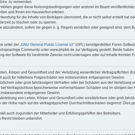
n bzw. zu verwenden.
erstößen gegen diese Nutzungsbedingungen oder anderer im Board veröffentlicht
ßen und Ihnen ein Hausverbot erteilen.
wortung für die Inhalte von Beiträgen übernimmt, die er nicht selbst erstellt hat 
derzeit zu löschen oder zu sperren.
äge abzuändern, sofern sie gegen o. g. Regeln verstoßen oder geeignet sind, dem 
e unter der „
GNU General Public License v2
“ (GPL) bereitgestellten Foren-Soft
chsprachige Community unter www.phpbb.de zur Verfügung gestellt. Beide haben ke
g der Software für bestimmte Zwecke nicht untersagen oder auf Inhalte fremder F
ben, Körper und Gesundheit und der Verletzung wesentlicher Vertragspflichten (Kard
gilt auch für mittelbare Folgeschäden wie insbesondere entgangenen Gewinn.
ätzlichem oder grob fahrlässigem Verhalten oder bei Schäden aus der Verletzung 
 die bei Vertragsschluss typischerweise vorhersehbaren Schäden und im übrigen de
wie insbesondere entgangenen Gewinn.
erletzung von Leben, Körper und Gesundheit oder vorsätzlichem oder grob fahrläs
der Höhe nach auf die vertragstypischen Durchschnittsschäden begrenzt. Dies gi
mäß auch zugunsten der Mitarbeiter und Erfüllungsgehilfen des Betreibers.
 Recht bleiben unberührt.