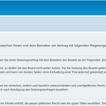
ird zwischen Ihnen und dem Betreiber ein Vertrag mit folgenden Regelun
ießen Sie einen Nutzungsvertrag mit dem Betreiber des Boards ab (im Folgenden „B
, so dürfen Sie das Board nicht weiter nutzen. Für die Nutzung des Boards gelten 
sen und kann von beiden Seiten ohne Einhaltung einer Frist jederzeit gekündigt w
iber ein einfaches, zeitlich und räumlich unbeschränktes und unentgeltliches Rech
auch nach Kündigung des Nutzungsvertrages bestehen.
keine Inhalte enthält, die gegen geltendes Recht oder die guten Sitten verstoßen. Si