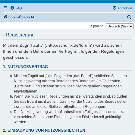
FAQ
Anmelden
S
Foren-Übersicht
u
Sprache:
c
- Registrierung
h
Mit dem Zugriff auf „“ („http://schulfix.de/forum“) wird zwischen
e
Ihnen und dem Betreiber ein Vertrag mit folgenden Regelungen
geschlossen:
1. NUTZUNGSVERTRAG
Mit dem Zugriff auf „“ (im Folgenden „das Board“) schließen Sie einen
Nutzungsvertrag mit dem Betreiber des Boards ab (im Folgenden
„Betreiber“) und erklären sich mit den nachfolgenden Regelungen
einverstanden.
Wenn Sie mit diesen Regelungen nicht einverstanden sind, so dürfen
Sie das Board nicht weiter nutzen. Für die Nutzung des Boards gelten
jeweils die an dieser Stelle veröffentlichten Regelungen.
Der Nutzungsvertrag wird auf unbestimmte Zeit geschlossen und kann
von beiden Seiten ohne Einhaltung einer Frist jederzeit gekündigt
werden.
2. EINRÄUMUNG VON NUTZUNGSRECHTEN