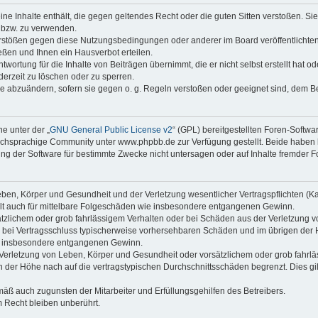
keine Inhalte enthält, die gegen geltendes Recht oder die guten Sitten verstoßen. Si
n bzw. zu verwenden.
erstößen gegen diese Nutzungsbedingungen oder anderer im Board veröffentlicht
ßen und Ihnen ein Hausverbot erteilen.
wortung für die Inhalte von Beiträgen übernimmt, die er nicht selbst erstellt hat 
derzeit zu löschen oder zu sperren.
äge abzuändern, sofern sie gegen o. g. Regeln verstoßen oder geeignet sind, dem 
e unter der „
GNU General Public License v2
“ (GPL) bereitgestellten Foren-Soft
chsprachige Community unter www.phpbb.de zur Verfügung gestellt. Beide haben ke
g der Software für bestimmte Zwecke nicht untersagen oder auf Inhalte fremder F
ben, Körper und Gesundheit und der Verletzung wesentlicher Vertragspflichten (Kard
gilt auch für mittelbare Folgeschäden wie insbesondere entgangenen Gewinn.
ätzlichem oder grob fahrlässigem Verhalten oder bei Schäden aus der Verletzung 
 die bei Vertragsschluss typischerweise vorhersehbaren Schäden und im übrigen de
wie insbesondere entgangenen Gewinn.
erletzung von Leben, Körper und Gesundheit oder vorsätzlichem oder grob fahrläs
der Höhe nach auf die vertragstypischen Durchschnittsschäden begrenzt. Dies gi
mäß auch zugunsten der Mitarbeiter und Erfüllungsgehilfen des Betreibers.
 Recht bleiben unberührt.