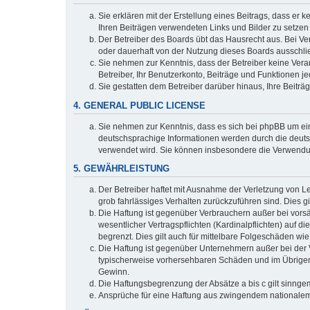
Sie erklären mit der Erstellung eines Beitrags, dass er 
Ihren Beiträgen verwendeten Links und Bilder zu setze
Der Betreiber des Boards übt das Hausrecht aus. Bei V
oder dauerhaft von der Nutzung dieses Boards ausschlie
Sie nehmen zur Kenntnis, dass der Betreiber keine Verant
Betreiber, Ihr Benutzerkonto, Beiträge und Funktionen je
Sie gestatten dem Betreiber darüber hinaus, Ihre Beitr
4. GENERAL PUBLIC LICENSE
Sie nehmen zur Kenntnis, dass es sich bei phpBB um ein
deutschsprachige Informationen werden durch die deuts
verwendet wird. Sie können insbesondere die Verwendun
5. GEWÄHRLEISTUNG
Der Betreiber haftet mit Ausnahme der Verletzung von Le
grob fahrlässiges Verhalten zurückzuführen sind. Dies 
Die Haftung ist gegenüber Verbrauchern außer bei vors
wesentlicher Vertragspflichten (Kardinalpflichten) auf
begrenzt. Dies gilt auch für mittelbare Folgeschäden 
Die Haftung ist gegenüber Unternehmern außer bei der V
typischerweise vorhersehbaren Schäden und im Übrigen 
Gewinn.
Die Haftungsbegrenzung der Absätze a bis c gilt sinnge
Ansprüche für eine Haftung aus zwingendem nationalem