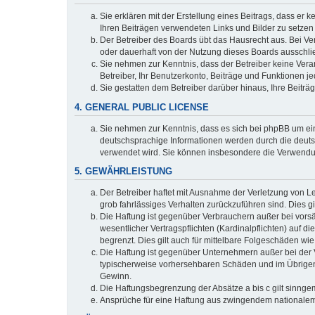
Sie erklären mit der Erstellung eines Beitrags, dass er 
Ihren Beiträgen verwendeten Links und Bilder zu setze
Der Betreiber des Boards übt das Hausrecht aus. Bei V
oder dauerhaft von der Nutzung dieses Boards ausschlie
Sie nehmen zur Kenntnis, dass der Betreiber keine Verant
Betreiber, Ihr Benutzerkonto, Beiträge und Funktionen je
Sie gestatten dem Betreiber darüber hinaus, Ihre Beitr
4. GENERAL PUBLIC LICENSE
Sie nehmen zur Kenntnis, dass es sich bei phpBB um ein
deutschsprachige Informationen werden durch die deuts
verwendet wird. Sie können insbesondere die Verwendun
5. GEWÄHRLEISTUNG
Der Betreiber haftet mit Ausnahme der Verletzung von Le
grob fahrlässiges Verhalten zurückzuführen sind. Dies 
Die Haftung ist gegenüber Verbrauchern außer bei vors
wesentlicher Vertragspflichten (Kardinalpflichten) auf
begrenzt. Dies gilt auch für mittelbare Folgeschäden 
Die Haftung ist gegenüber Unternehmern außer bei der V
typischerweise vorhersehbaren Schäden und im Übrigen 
Gewinn.
Die Haftungsbegrenzung der Absätze a bis c gilt sinnge
Ansprüche für eine Haftung aus zwingendem nationalem