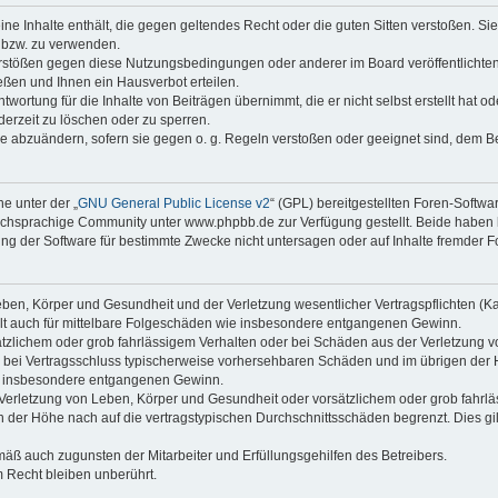
keine Inhalte enthält, die gegen geltendes Recht oder die guten Sitten verstoßen. Si
n bzw. zu verwenden.
erstößen gegen diese Nutzungsbedingungen oder anderer im Board veröffentlicht
ßen und Ihnen ein Hausverbot erteilen.
wortung für die Inhalte von Beiträgen übernimmt, die er nicht selbst erstellt hat 
derzeit zu löschen oder zu sperren.
äge abzuändern, sofern sie gegen o. g. Regeln verstoßen oder geeignet sind, dem 
e unter der „
GNU General Public License v2
“ (GPL) bereitgestellten Foren-Soft
chsprachige Community unter www.phpbb.de zur Verfügung gestellt. Beide haben ke
g der Software für bestimmte Zwecke nicht untersagen oder auf Inhalte fremder F
ben, Körper und Gesundheit und der Verletzung wesentlicher Vertragspflichten (Kard
gilt auch für mittelbare Folgeschäden wie insbesondere entgangenen Gewinn.
ätzlichem oder grob fahrlässigem Verhalten oder bei Schäden aus der Verletzung 
 die bei Vertragsschluss typischerweise vorhersehbaren Schäden und im übrigen de
wie insbesondere entgangenen Gewinn.
erletzung von Leben, Körper und Gesundheit oder vorsätzlichem oder grob fahrläs
der Höhe nach auf die vertragstypischen Durchschnittsschäden begrenzt. Dies gi
mäß auch zugunsten der Mitarbeiter und Erfüllungsgehilfen des Betreibers.
 Recht bleiben unberührt.