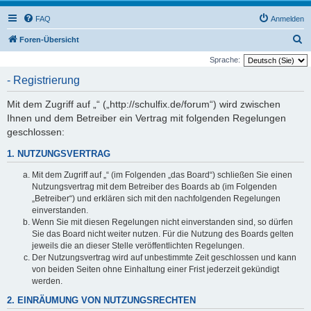
FAQ
Anmelden
S
Foren-Übersicht
u
Sprache:
c
- Registrierung
h
Mit dem Zugriff auf „“ („http://schulfix.de/forum“) wird zwischen
e
Ihnen und dem Betreiber ein Vertrag mit folgenden Regelungen
geschlossen:
1. NUTZUNGSVERTRAG
Mit dem Zugriff auf „“ (im Folgenden „das Board“) schließen Sie einen
Nutzungsvertrag mit dem Betreiber des Boards ab (im Folgenden
„Betreiber“) und erklären sich mit den nachfolgenden Regelungen
einverstanden.
Wenn Sie mit diesen Regelungen nicht einverstanden sind, so dürfen
Sie das Board nicht weiter nutzen. Für die Nutzung des Boards gelten
jeweils die an dieser Stelle veröffentlichten Regelungen.
Der Nutzungsvertrag wird auf unbestimmte Zeit geschlossen und kann
von beiden Seiten ohne Einhaltung einer Frist jederzeit gekündigt
werden.
2. EINRÄUMUNG VON NUTZUNGSRECHTEN