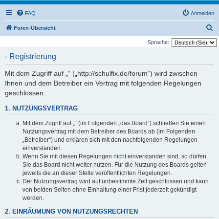
FAQ
Anmelden
S
Foren-Übersicht
u
Sprache:
c
- Registrierung
h
Mit dem Zugriff auf „“ („http://schulfix.de/forum“) wird zwischen
e
Ihnen und dem Betreiber ein Vertrag mit folgenden Regelungen
geschlossen:
1. NUTZUNGSVERTRAG
Mit dem Zugriff auf „“ (im Folgenden „das Board“) schließen Sie einen
Nutzungsvertrag mit dem Betreiber des Boards ab (im Folgenden
„Betreiber“) und erklären sich mit den nachfolgenden Regelungen
einverstanden.
Wenn Sie mit diesen Regelungen nicht einverstanden sind, so dürfen
Sie das Board nicht weiter nutzen. Für die Nutzung des Boards gelten
jeweils die an dieser Stelle veröffentlichten Regelungen.
Der Nutzungsvertrag wird auf unbestimmte Zeit geschlossen und kann
von beiden Seiten ohne Einhaltung einer Frist jederzeit gekündigt
werden.
2. EINRÄUMUNG VON NUTZUNGSRECHTEN