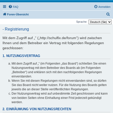
FAQ
Anmelden
S
Foren-Übersicht
u
Sprache:
c
- Registrierung
h
Mit dem Zugriff auf „“ („http://schulfix.de/forum“) wird zwischen
e
Ihnen und dem Betreiber ein Vertrag mit folgenden Regelungen
geschlossen:
1. NUTZUNGSVERTRAG
Mit dem Zugriff auf „“ (im Folgenden „das Board“) schließen Sie einen
Nutzungsvertrag mit dem Betreiber des Boards ab (im Folgenden
„Betreiber“) und erklären sich mit den nachfolgenden Regelungen
einverstanden.
Wenn Sie mit diesen Regelungen nicht einverstanden sind, so dürfen
Sie das Board nicht weiter nutzen. Für die Nutzung des Boards gelten
jeweils die an dieser Stelle veröffentlichten Regelungen.
Der Nutzungsvertrag wird auf unbestimmte Zeit geschlossen und kann
von beiden Seiten ohne Einhaltung einer Frist jederzeit gekündigt
werden.
2. EINRÄUMUNG VON NUTZUNGSRECHTEN