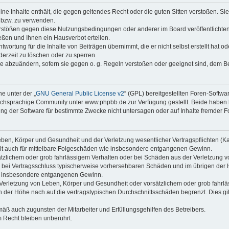
keine Inhalte enthält, die gegen geltendes Recht oder die guten Sitten verstoßen. Si
n bzw. zu verwenden.
erstößen gegen diese Nutzungsbedingungen oder anderer im Board veröffentlicht
ßen und Ihnen ein Hausverbot erteilen.
wortung für die Inhalte von Beiträgen übernimmt, die er nicht selbst erstellt hat 
derzeit zu löschen oder zu sperren.
äge abzuändern, sofern sie gegen o. g. Regeln verstoßen oder geeignet sind, dem 
e unter der „
GNU General Public License v2
“ (GPL) bereitgestellten Foren-Soft
chsprachige Community unter www.phpbb.de zur Verfügung gestellt. Beide haben ke
g der Software für bestimmte Zwecke nicht untersagen oder auf Inhalte fremder F
ben, Körper und Gesundheit und der Verletzung wesentlicher Vertragspflichten (Kard
gilt auch für mittelbare Folgeschäden wie insbesondere entgangenen Gewinn.
ätzlichem oder grob fahrlässigem Verhalten oder bei Schäden aus der Verletzung 
 die bei Vertragsschluss typischerweise vorhersehbaren Schäden und im übrigen de
wie insbesondere entgangenen Gewinn.
erletzung von Leben, Körper und Gesundheit oder vorsätzlichem oder grob fahrläs
der Höhe nach auf die vertragstypischen Durchschnittsschäden begrenzt. Dies gi
mäß auch zugunsten der Mitarbeiter und Erfüllungsgehilfen des Betreibers.
 Recht bleiben unberührt.