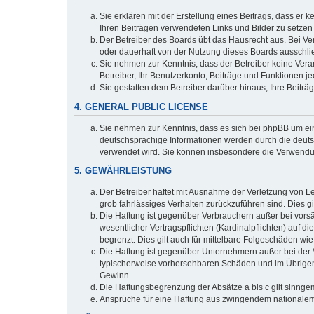
Sie erklären mit der Erstellung eines Beitrags, dass er 
Ihren Beiträgen verwendeten Links und Bilder zu setze
Der Betreiber des Boards übt das Hausrecht aus. Bei V
oder dauerhaft von der Nutzung dieses Boards ausschlie
Sie nehmen zur Kenntnis, dass der Betreiber keine Verant
Betreiber, Ihr Benutzerkonto, Beiträge und Funktionen je
Sie gestatten dem Betreiber darüber hinaus, Ihre Beitr
4. GENERAL PUBLIC LICENSE
Sie nehmen zur Kenntnis, dass es sich bei phpBB um ein
deutschsprachige Informationen werden durch die deuts
verwendet wird. Sie können insbesondere die Verwendun
5. GEWÄHRLEISTUNG
Der Betreiber haftet mit Ausnahme der Verletzung von Le
grob fahrlässiges Verhalten zurückzuführen sind. Dies 
Die Haftung ist gegenüber Verbrauchern außer bei vors
wesentlicher Vertragspflichten (Kardinalpflichten) auf
begrenzt. Dies gilt auch für mittelbare Folgeschäden 
Die Haftung ist gegenüber Unternehmern außer bei der V
typischerweise vorhersehbaren Schäden und im Übrigen 
Gewinn.
Die Haftungsbegrenzung der Absätze a bis c gilt sinnge
Ansprüche für eine Haftung aus zwingendem nationalem