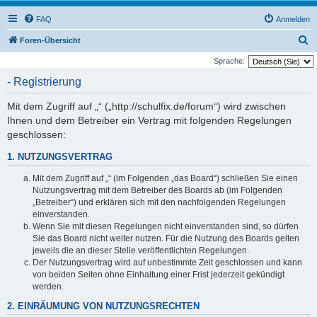
FAQ
Anmelden
S
Foren-Übersicht
u
Sprache:
c
- Registrierung
h
Mit dem Zugriff auf „“ („http://schulfix.de/forum“) wird zwischen
e
Ihnen und dem Betreiber ein Vertrag mit folgenden Regelungen
geschlossen:
1. NUTZUNGSVERTRAG
Mit dem Zugriff auf „“ (im Folgenden „das Board“) schließen Sie einen
Nutzungsvertrag mit dem Betreiber des Boards ab (im Folgenden
„Betreiber“) und erklären sich mit den nachfolgenden Regelungen
einverstanden.
Wenn Sie mit diesen Regelungen nicht einverstanden sind, so dürfen
Sie das Board nicht weiter nutzen. Für die Nutzung des Boards gelten
jeweils die an dieser Stelle veröffentlichten Regelungen.
Der Nutzungsvertrag wird auf unbestimmte Zeit geschlossen und kann
von beiden Seiten ohne Einhaltung einer Frist jederzeit gekündigt
werden.
2. EINRÄUMUNG VON NUTZUNGSRECHTEN