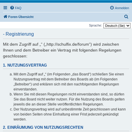
FAQ
Anmelden
S
Foren-Übersicht
u
Sprache:
c
- Registrierung
h
Mit dem Zugriff auf „“ („http://schulfix.de/forum“) wird zwischen
e
Ihnen und dem Betreiber ein Vertrag mit folgenden Regelungen
geschlossen:
1. NUTZUNGSVERTRAG
Mit dem Zugriff auf „“ (im Folgenden „das Board“) schließen Sie einen
Nutzungsvertrag mit dem Betreiber des Boards ab (im Folgenden
„Betreiber“) und erklären sich mit den nachfolgenden Regelungen
einverstanden.
Wenn Sie mit diesen Regelungen nicht einverstanden sind, so dürfen
Sie das Board nicht weiter nutzen. Für die Nutzung des Boards gelten
jeweils die an dieser Stelle veröffentlichten Regelungen.
Der Nutzungsvertrag wird auf unbestimmte Zeit geschlossen und kann
von beiden Seiten ohne Einhaltung einer Frist jederzeit gekündigt
werden.
2. EINRÄUMUNG VON NUTZUNGSRECHTEN