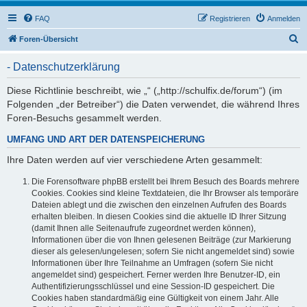
FAQ
Registrieren
Anmelden
S
Foren-Übersicht
u
- Datenschutzerklärung
c
h
Diese Richtlinie beschreibt, wie „“ („http://schulfix.de/forum“) (im
Folgenden „der Betreiber“) die Daten verwendet, die während Ihres
e
Foren-Besuchs gesammelt werden.
UMFANG UND ART DER DATENSPEICHERUNG
Ihre Daten werden auf vier verschiedene Arten gesammelt:
Die Forensoftware phpBB erstellt bei Ihrem Besuch des Boards mehrere
Cookies. Cookies sind kleine Textdateien, die Ihr Browser als temporäre
Dateien ablegt und die zwischen den einzelnen Aufrufen des Boards
erhalten bleiben. In diesen Cookies sind die aktuelle ID Ihrer Sitzung
(damit Ihnen alle Seitenaufrufe zugeordnet werden können),
Informationen über die von Ihnen gelesenen Beiträge (zur Markierung
dieser als gelesen/ungelesen; sofern Sie nicht angemeldet sind) sowie
Informationen über Ihre Teilnahme an Umfragen (sofern Sie nicht
angemeldet sind) gespeichert. Ferner werden Ihre Benutzer-ID, ein
Authentifizierungsschlüssel und eine Session-ID gespeichert. Die
Cookies haben standardmäßig eine Gültigkeit von einem Jahr. Alle