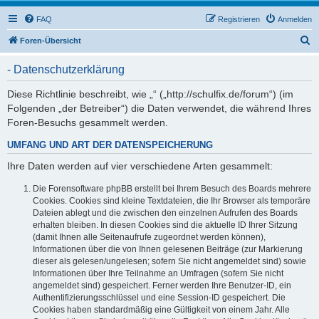
FAQ
Registrieren
Anmelden
S
Foren-Übersicht
u
- Datenschutzerklärung
c
h
Diese Richtlinie beschreibt, wie „“ („http://schulfix.de/forum“) (im
Folgenden „der Betreiber“) die Daten verwendet, die während Ihres
e
Foren-Besuchs gesammelt werden.
UMFANG UND ART DER DATENSPEICHERUNG
Ihre Daten werden auf vier verschiedene Arten gesammelt:
Die Forensoftware phpBB erstellt bei Ihrem Besuch des Boards mehrere
Cookies. Cookies sind kleine Textdateien, die Ihr Browser als temporäre
Dateien ablegt und die zwischen den einzelnen Aufrufen des Boards
erhalten bleiben. In diesen Cookies sind die aktuelle ID Ihrer Sitzung
(damit Ihnen alle Seitenaufrufe zugeordnet werden können),
Informationen über die von Ihnen gelesenen Beiträge (zur Markierung
dieser als gelesen/ungelesen; sofern Sie nicht angemeldet sind) sowie
Informationen über Ihre Teilnahme an Umfragen (sofern Sie nicht
angemeldet sind) gespeichert. Ferner werden Ihre Benutzer-ID, ein
Authentifizierungsschlüssel und eine Session-ID gespeichert. Die
Cookies haben standardmäßig eine Gültigkeit von einem Jahr. Alle