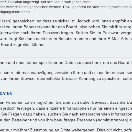
ine?“-Funktion angezeigt und nicht dauerhaft gespeichert.
 dass weitere Daten gespeichert werden. Dazu gehören Ihr Abstimmungsverhalten b
htigungsfunktionen.
Hash) gespeichert, so dass es sicher ist. Jedoch wird Ihnen empfohlen,
el zu Ihrem Benutzerkonto für das Board, also gehen Sie mit ihm sorg
htigterweise nach Ihrem Passwort fragen. Sollten Sie Ihr Passwort verg
are fragt Sie dann nach Ihrem Benutzernamen und Ihrer E-Mail-Adres
 Board zugreifen können.
enen und oben näher spezifizierten Daten zu speichern, um das Board 
en einer Interessenabwägung zwischen Ihren und seinen Interessen sowi
von Ihrem Browser übermittelter Browser-Kennung zu speichern, sofer
 DATEN
n Personen zu ermöglichen. Sie sind sich daher bewusst, dass die Date
n jedoch festlegen, dass einzelne Informationen nur für einen eingeschr
nn Sie Fragen dazu haben, suchen Sie nach entsprechenden Information
für den Betreiber und von ihm beauftragte Personen (Administratoren) z
r nur mit Ihrer Zustimmung an Dritte weitergeben. Dies gilt nicht, so