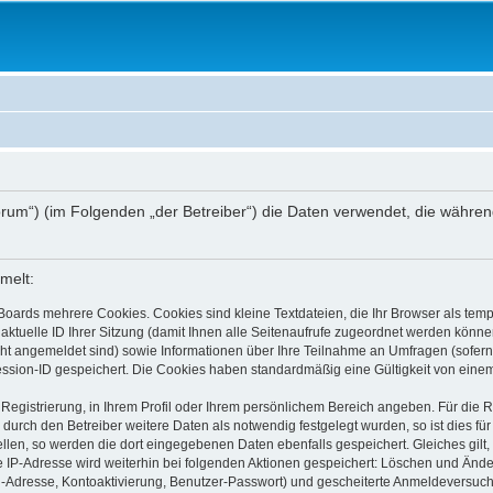
.de/forum“) (im Folgenden „der Betreiber“) die Daten verwendet, die wä
melt:
Boards mehrere Cookies. Cookies sind kleine Textdateien, die Ihr Browser als tem
 aktuelle ID Ihrer Sitzung (damit Ihnen alle Seitenaufrufe zugeordnet werden könne
cht angemeldet sind) sowie Informationen über Ihre Teilnahme an Umfragen (sofern
ession-ID gespeichert. Die Cookies haben standardmäßig eine Gültigkeit von einem 
 Registrierung, in Ihrem Profil oder Ihrem persönlichem Bereich angeben. Für die
rch den Betreiber weitere Daten als notwendig festgelegt wurden, so ist dies für 
ellen, so werden die dort eingegebenen Daten ebenfalls gespeichert. Gleiches gilt
ie IP-Adresse wird weiterhin bei folgenden Aktionen gespeichert: Löschen und Änd
l-Adresse, Kontoaktivierung, Benutzer-Passwort) und gescheiterte Anmeldeversuch