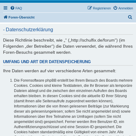
FAQ
Registrieren
Anmelden
S
Foren-Übersicht
u
- Datenschutzerklärung
c
h
Diese Richtlinie beschreibt, wie „“ („http://schulfix.de/forum“) (im
Folgenden „der Betreiber“) die Daten verwendet, die während Ihres
e
Foren-Besuchs gesammelt werden.
UMFANG UND ART DER DATENSPEICHERUNG
Ihre Daten werden auf vier verschiedene Arten gesammelt:
Die Forensoftware phpBB erstellt bei Ihrem Besuch des Boards mehrere
Cookies. Cookies sind kleine Textdateien, die Ihr Browser als temporäre
Dateien ablegt und die zwischen den einzelnen Aufrufen des Boards
erhalten bleiben. In diesen Cookies sind die aktuelle ID Ihrer Sitzung
(damit Ihnen alle Seitenaufrufe zugeordnet werden können),
Informationen über die von Ihnen gelesenen Beiträge (zur Markierung
dieser als gelesen/ungelesen; sofern Sie nicht angemeldet sind) sowie
Informationen über Ihre Teilnahme an Umfragen (sofern Sie nicht
angemeldet sind) gespeichert. Ferner werden Ihre Benutzer-ID, ein
Authentifizierungsschlüssel und eine Session-ID gespeichert. Die
Cookies haben standardmäßig eine Gültigkeit von einem Jahr. Alle