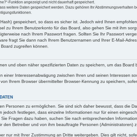
ine?“-Funktion angezeigt und nicht dauerhaft gespeichert.
 dass weitere Daten gespeichert werden. Dazu gehören Ihr Abstimmungsverhalten b
htigungsfunktionen.
Hash) gespeichert, so dass es sicher ist. Jedoch wird Ihnen empfohlen,
el zu Ihrem Benutzerkonto für das Board, also gehen Sie mit ihm sorg
htigterweise nach Ihrem Passwort fragen. Sollten Sie Ihr Passwort verg
are fragt Sie dann nach Ihrem Benutzernamen und Ihrer E-Mail-Adres
 Board zugreifen können.
enen und oben näher spezifizierten Daten zu speichern, um das Board 
en einer Interessenabwägung zwischen Ihren und seinen Interessen sowi
von Ihrem Browser übermittelter Browser-Kennung zu speichern, sofer
 DATEN
n Personen zu ermöglichen. Sie sind sich daher bewusst, dass die Date
n jedoch festlegen, dass einzelne Informationen nur für einen eingeschr
nn Sie Fragen dazu haben, suchen Sie nach entsprechenden Information
für den Betreiber und von ihm beauftragte Personen (Administratoren) z
r nur mit Ihrer Zustimmung an Dritte weitergeben. Dies gilt nicht, so