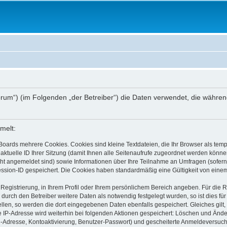
.de/forum“) (im Folgenden „der Betreiber“) die Daten verwendet, die wä
melt:
Boards mehrere Cookies. Cookies sind kleine Textdateien, die Ihr Browser als tem
 aktuelle ID Ihrer Sitzung (damit Ihnen alle Seitenaufrufe zugeordnet werden könne
cht angemeldet sind) sowie Informationen über Ihre Teilnahme an Umfragen (sofern
ession-ID gespeichert. Die Cookies haben standardmäßig eine Gültigkeit von einem 
 Registrierung, in Ihrem Profil oder Ihrem persönlichem Bereich angeben. Für die
rch den Betreiber weitere Daten als notwendig festgelegt wurden, so ist dies für 
ellen, so werden die dort eingegebenen Daten ebenfalls gespeichert. Gleiches gilt
ie IP-Adresse wird weiterhin bei folgenden Aktionen gespeichert: Löschen und Änd
l-Adresse, Kontoaktivierung, Benutzer-Passwort) und gescheiterte Anmeldeversuch