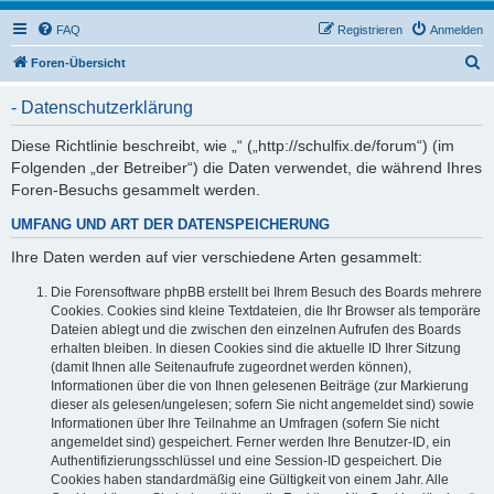
FAQ
Registrieren
Anmelden
S
Foren-Übersicht
u
- Datenschutzerklärung
c
h
Diese Richtlinie beschreibt, wie „“ („http://schulfix.de/forum“) (im
Folgenden „der Betreiber“) die Daten verwendet, die während Ihres
e
Foren-Besuchs gesammelt werden.
UMFANG UND ART DER DATENSPEICHERUNG
Ihre Daten werden auf vier verschiedene Arten gesammelt:
Die Forensoftware phpBB erstellt bei Ihrem Besuch des Boards mehrere
Cookies. Cookies sind kleine Textdateien, die Ihr Browser als temporäre
Dateien ablegt und die zwischen den einzelnen Aufrufen des Boards
erhalten bleiben. In diesen Cookies sind die aktuelle ID Ihrer Sitzung
(damit Ihnen alle Seitenaufrufe zugeordnet werden können),
Informationen über die von Ihnen gelesenen Beiträge (zur Markierung
dieser als gelesen/ungelesen; sofern Sie nicht angemeldet sind) sowie
Informationen über Ihre Teilnahme an Umfragen (sofern Sie nicht
angemeldet sind) gespeichert. Ferner werden Ihre Benutzer-ID, ein
Authentifizierungsschlüssel und eine Session-ID gespeichert. Die
Cookies haben standardmäßig eine Gültigkeit von einem Jahr. Alle