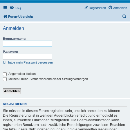
FAQ
Registrieren
Anmelden
S
Foren-Übersicht
u
Anmelden
c
h
Benutzername:
e
Passwort:
Ich habe mein Passwort vergessen
Angemeldet bleiben
Meinen Online-Status während dieser Sitzung verbergen
REGISTRIEREN
Sie müssen in diesem Forum registriert sein, um sich anmelden zu können.
Die Registrierung ist in wenigen Augenblicken erledigt und ermöglicht es
Ihnen, auf weitere Funktionen zuzugreifen. Die Board-Administration kann
registrierten Benutzern auch zusätzliche Berechtigungen zuweisen. Beachten
Sie bitte unsere Nutzungsbedingungen und die verwandten Regelungen,