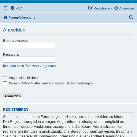
FAQ
Registrieren
Anmelden
S
Foren-Übersicht
u
Anmelden
c
h
Benutzername:
e
Passwort:
Ich habe mein Passwort vergessen
Angemeldet bleiben
Meinen Online-Status während dieser Sitzung verbergen
REGISTRIEREN
Sie müssen in diesem Forum registriert sein, um sich anmelden zu können.
Die Registrierung ist in wenigen Augenblicken erledigt und ermöglicht es
Ihnen, auf weitere Funktionen zuzugreifen. Die Board-Administration kann
registrierten Benutzern auch zusätzliche Berechtigungen zuweisen. Beachten
Sie bitte unsere Nutzungsbedingungen und die verwandten Regelungen,