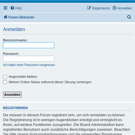
FAQ
Registrieren
Anmelden
S
Foren-Übersicht
u
Anmelden
c
h
Benutzername:
e
Passwort:
Ich habe mein Passwort vergessen
Angemeldet bleiben
Meinen Online-Status während dieser Sitzung verbergen
REGISTRIEREN
Sie müssen in diesem Forum registriert sein, um sich anmelden zu können.
Die Registrierung ist in wenigen Augenblicken erledigt und ermöglicht es
Ihnen, auf weitere Funktionen zuzugreifen. Die Board-Administration kann
registrierten Benutzern auch zusätzliche Berechtigungen zuweisen. Beachten
Sie bitte unsere Nutzungsbedingungen und die verwandten Regelungen,