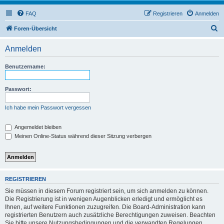
FAQ
Registrieren
Anmelden
S
Foren-Übersicht
u
Anmelden
c
h
Benutzername:
e
Passwort:
Ich habe mein Passwort vergessen
Angemeldet bleiben
Meinen Online-Status während dieser Sitzung verbergen
REGISTRIEREN
Sie müssen in diesem Forum registriert sein, um sich anmelden zu können.
Die Registrierung ist in wenigen Augenblicken erledigt und ermöglicht es
Ihnen, auf weitere Funktionen zuzugreifen. Die Board-Administration kann
registrierten Benutzern auch zusätzliche Berechtigungen zuweisen. Beachten
Sie bitte unsere Nutzungsbedingungen und die verwandten Regelungen,